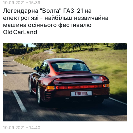
19.09.2021 - 15:39
Легендарна "Волга" ГАЗ-21 на
електротязі - найбільш незвичайна
машина осіннього фестивалю
OldCarLand
19.09.2021 - 14:40