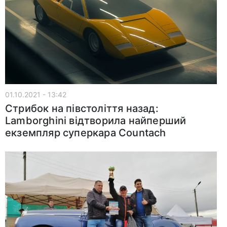
01.10.2021 - 13:42
Стрибок на півстоліття назад:
Lamborghini відтворила найперший
екземпляр суперкара Countach