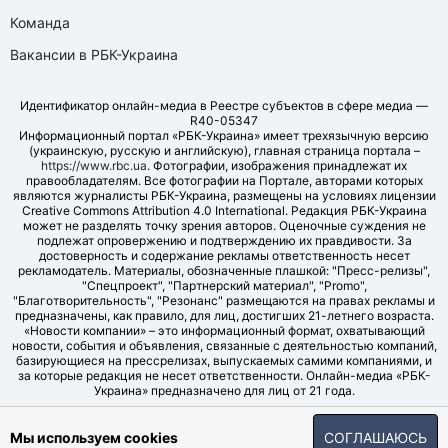
Команда
Вакансии в РБК-Украина
Идентификатор онлайн-медиа в Реестре субъектов в сфере медиа —
R40-05347
Информационный портал «РБК-Украина» имеет трехязычную версию
(украинскую, русскую и английскую), главная страница портала –
https://www.rbc.ua
. Фотографии, изображения принадлежат их
правообладателям. Все фотографии на Портале, авторами которых
являются журналисты РБК-Украина, размещены на условиях лицензии
Creative Commons Attribution 4.0 International. Редакция РБК-Украина
может не разделять точку зрения авторов. Оценочные суждения не
подлежат опровержению и подтверждению их правдивости. За
достоверность и содержание рекламы ответственность несет
рекламодатель. Материалы, обозначенные плашкой: "Пресс-релизы",
"Спецпроект", "Партнерский материал", "Promo",
"Благотворительность", "Резонанс" размещаются на правах рекламы и
предназначены, как правило, для лиц, достигших 21-летнего возраста.
«Новости компании» – это информационный формат, охватывающий
новости, события и объявления, связанные с деятельностью компаний,
базирующиеся на прессрелизах, выпускаемых самими компаниями, и
за которые редакция не несет ответственности. Онлайн-медиа «РБК-
Украина» предназначено для лиц от 21 года.
© LLC "UBT MEDIA", 2006-2026.
Мы используем cookies
СОГЛАШАЮСЬ