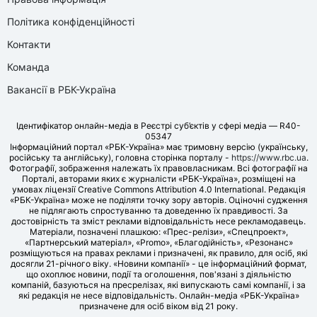
Політика конфіденційності
Контакти
Команда
Вакансії в РБК-Україна
Ідентифікатор онлайн-медіа в Реєстрі суб’єктів у сфері медіа — R40-
05347
Інформаційний портал «РБК-Україна» має тримовну версію (українську,
російську та англійську), головна сторінка порталу -
https://www.rbc.ua
.
Фотографії, зображення належать їх правовласникам. Всі фотографії на
Порталі, авторами яких є журналісти «РБК-Україна», розміщені на
умовах ліцензії Creative Commons Attribution 4.0 International. Редакція
«РБК-Україна» може не поділяти точку зору авторів. Оціночні судження
не підлягають спростуванню та доведенню їх правдивості. За
достовірність та зміст реклами відповідальність несе рекламодавець.
Матеріали, позначені плашкою: «Прес-релізи», «Спецпроект»,
«Партнерський матеріал», «Promo», «Благодійність», «Резонанс»
розміщуються на правах реклами і призначені, як правило, для осіб, які
досягли 21-річного віку. «Новини компанії» - це інформаційний формат,
що охоплює новини, події та оголошення, пов'язані з діяльністю
компаній, базуються на пресрелізах, які випускають самі компанії, і за
які редакція не несе відповідальність. Онлайн-медіа «РБК-Україна»
призначене для осіб віком від 21 року.