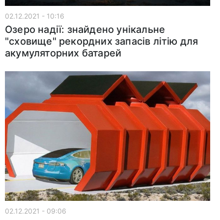
02.12.2021 - 10:16
Озеро надії: знайдено унікальне
"сховище" рекордних запасів літію для
акумуляторних батарей
02.12.2021 - 09:06