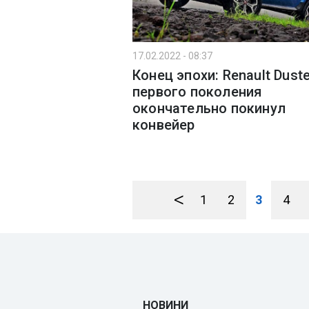
17.02.2022 - 08:37
Конец эпохи: Renault Duste
первого поколения
окончательно покинул
конвейер
<
1
2
3
4
НОВИНИ