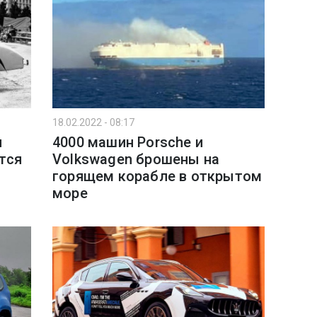
18.02.2022 - 08:17
и
4000 машин Porsche и
тся
Volkswagen брошены на
горящем корабле в открытом
море