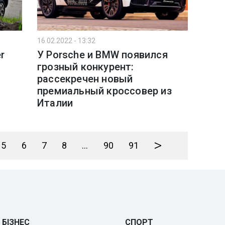
16.02.2022 - 13:32
r
У Porsche и BMW появился
грозный конкурент:
рассекречен новый
премиальный кроссовер из
Италии
>
5
6
7
8
...
90
91
БІЗНЕС
СПОРТ