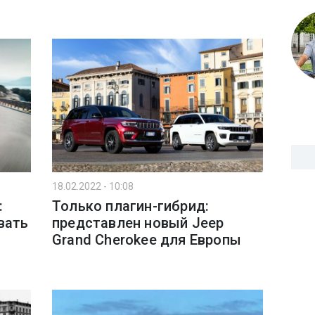
18.02.2022 - 10:08
:
Только плагин-гибрид:
вать
представлен новый Jeep
Grand Cherokee для Европы