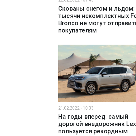
22.02.2022 - 07:43
Скованы снегом и льдом:
тысячи некомплектных F
Bronco не могут отправит
покупателям
21.02.2022 - 10:33
На годы вперед: самый
дорогой внедорожник Le
пользуется рекордным