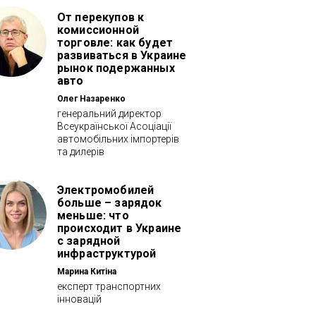
От перекупов к
комиссионной
торговле: как будет
развиваться в Украине
рынок подержанных
авто
Олег Назаренко
генеральний директор
Всеукраїнської Асоціації
автомобільних імпортерів
та дилерів
Электромобилей
больше – зарядок
меньше: что
происходит в Украине
с зарядной
инфраструктурой
Марина Китіна
експерт транспортних
інновацій