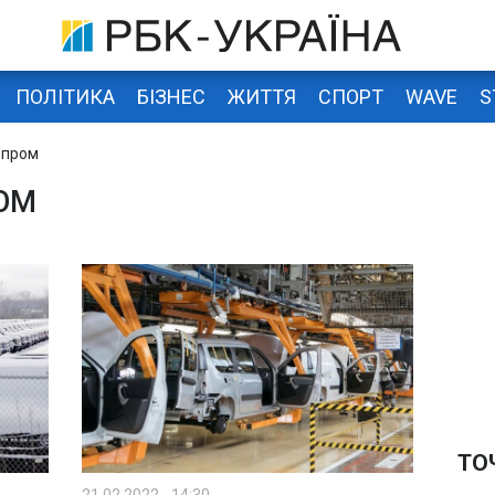
ПОЛІТИКА
БІЗНЕС
ЖИТТЯ
СПОРТ
WAVE
S
опром
ОМ
ТО