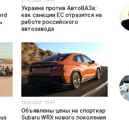
21.02.2022 - 14:30
Украина против АвтоВАЗа:
ord
как санкции ЕС отразятся на
ь
работе российского
автозавода
18.02.2022 - 15:47
Объявлены цены на спорткар
xus
Subaru WRX нового поколения