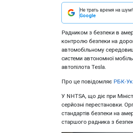
Не трать время на шум!
Google
Радником з безпеки в амер
контролю безпеки на дорог
автомобільному середовищ
системи автономної мобіль
автопілота Tesla.
Про це повідомляє
РБК-Ук
У NHTSA, що діє при Мініс
серйозні перестановки. Ор
стандартів безпеки на аме
старшого радника з безпеки