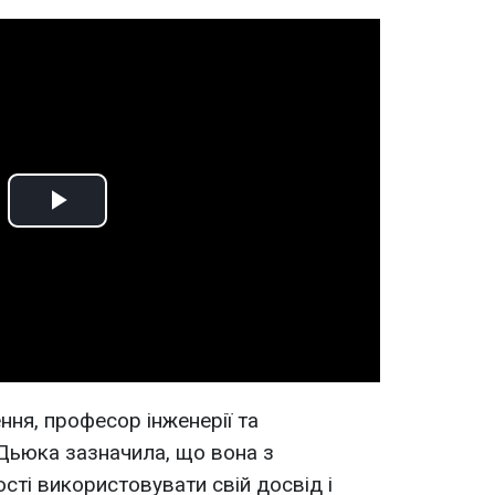
Play
Video
ня, професор інженерії та
Дьюка зазначила, що вона з
сті використовувати свій досвід і