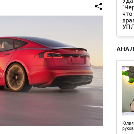
Уда
"Че
что
вра
УП
АНАЛ
Юлия
руков