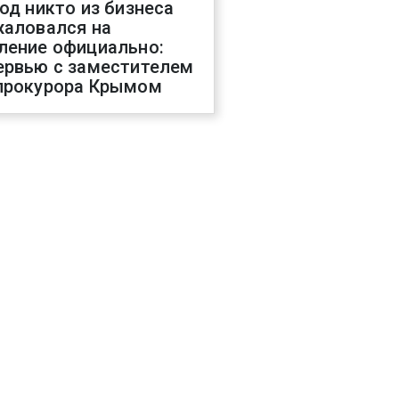
год никто из бизнеса
жаловался на
ление официально:
ервью с заместителем
прокурора Крымом