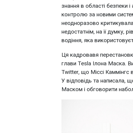
знання в області безпеки 
контролю за новими систем
неодноразово критикувала
недостатнім, на її думку, 
водіння, яка використовуєт
Ця кадровавя перестановк
глави Tesla Ілона Маска. В
Twitter, що Міссі Каммінгс
У відповідь та написала, щ
Маском і обговорити набол