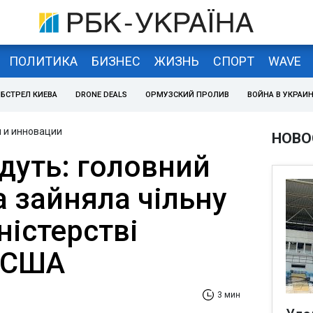
ПОЛИТИКА
БИЗНЕС
ЖИЗНЬ
СПОРТ
WAVE
БСТРЕЛ КИЕВА
DRONE DEALS
ОРМУЗСКИЙ ПРОЛИВ
ВОЙНА В УКРАИ
 и инновации
НОВО
дуть: головний
a зайняла чільну
ністерстві
 США
3 мин