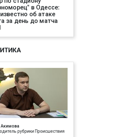
р по стадиону
рноморец" в Одессе:
 известно об атаке
га за день до матча
Л
ИТИКА
 Акимова
одитель рубрики Происшествия