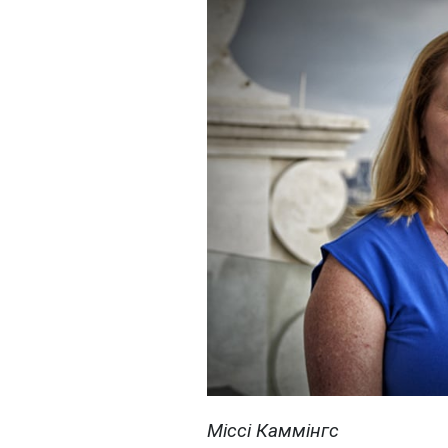
Міссі Каммінгс