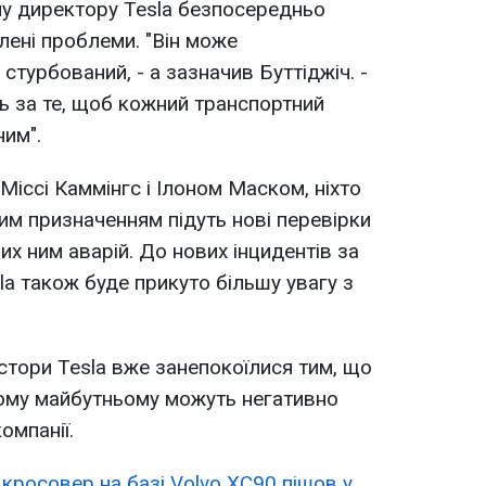
у директору Tesla безпосередньо
лені проблеми. "Він може
стурбований, - а зазначив Буттіджіч. -
ь за те, щоб кожний транспортний
ним".
іссі Каммінгс і Ілоном Маском, ніхто
им призначенням підуть нові перевірки
них ним аварій. До нових інцидентів за
la також буде прикуто більшу увагу з
естори Tesla вже занепокоїлися тим, що
чому майбутньому можуть негативно
омпанії.
 кросовер на базі Volvo XC90 пішов у