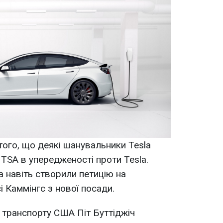
ого, що деякі шанувальники Tesla
HTSA в упередженості проти Tesla.
а навіть створили петицію на
і Каммінгс з нової посади.
р транспорту США Піт Буттіджіч