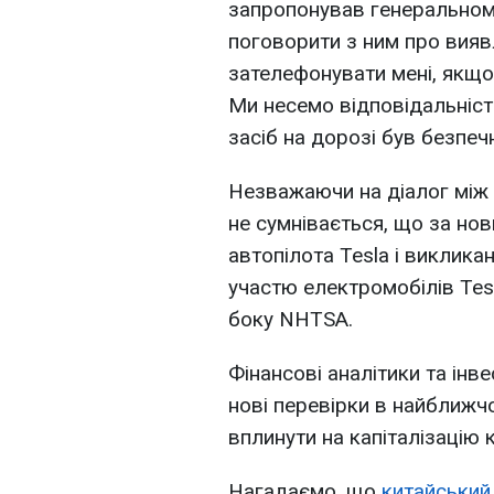
запропонував генеральном
поговорити з ним про вияв
зателефонувати мені, якщо 
Ми несемо відповідальніст
засіб на дорозі був безпеч
Незважаючи на діалог між М
не сумнівається, що за нов
автопілота Tesla і виклика
участю електромобілів Tes
боку NHTSA.
Фінансові аналітики та інв
нові перевірки в найближ
вплинути на капіталізацію к
Нагадаємо, що
китайський