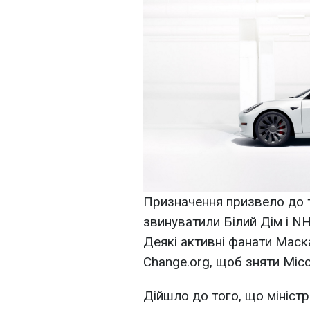
Призначення призвело до т
звинуватили Білий Дім і N
Деякі активні фанати Маск
Change.org, щоб зняти Місс
Дійшло до того, що мініст