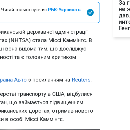
За 
не 
 Читай только суть из
РБК-Украина в
дав
инт
Ген
иканській державної адміністрації
ах (NHTSA) стала Міссі Каммінгс. В
і вона відома тим, що досліджує
ності та є головним критиком
раїна Авто
з посиланням на
Reuters
.
терстві транспорту в США, відбулися
ган, що займається підвищенням
риканських дорогах, отримав нового
 в особі Міссі Каммінгс.