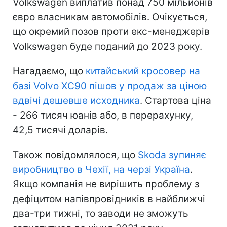
Volkswagen виплатив понад 750 мільйонів
євро власникам автомобілів. Очікується,
що окремий позов проти екс-менеджерів
Volkswagen буде поданий до 2023 року.
Нагадаємо, що
китайський кросовер на
базі Volvo XC90 пішов у продаж за ціною
вдвічі дешевше исходника
. Стартова ціна
- 266 тисяч юанів або, в перерахунку,
42,5 тисячі доларів.
Також повідомлялося, що
Skoda зупиняє
виробництво в Чехії, на черзі Україна
.
Якщо компанія не вирішить проблему з
дефіцитом напівпровідників в найближчі
два-три тижні, то заводи не зможуть