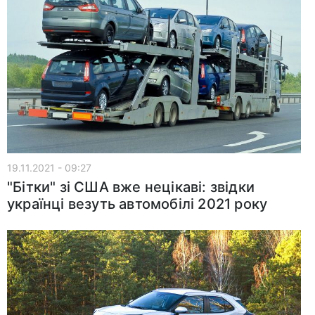
19.11.2021 - 09:27
"Бітки" зі США вже нецікаві: звідки
українці везуть автомобілі 2021 року