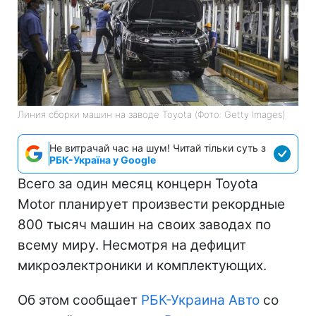
Линия сборки машин на заводе Toyota (Фото: Getty Images)
Не витрачай час на шум! Читай тільки суть з
РБК-Україна у Google
Всего за один месяц концерн Toyota
Motor планирует произвести рекордные
800 тысяч машин на своих заводах по
всему миру. Несмотря на дефицит
микроэлектроники и комплектующих.
Об этом сообщает
РБК-Украина Авто
со