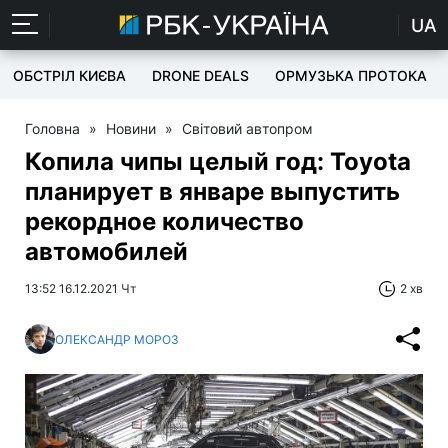
UA
ОБСТРІЛ КИЄВА
DRONE DEALS
ОРМУЗЬКА ПРОТОКА
Головна
»
Новини
»
Світовий автопром
Копила чипы целый год: Toyota
планирует в январе выпустить
рекордное количество
автомобилей
13:52 16.12.2021 Чт
2 хв
ОЛЕКСАНДР МОРОЗ