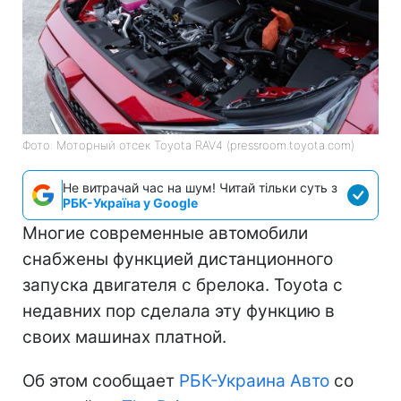
Фото: Моторный отсек Toyota RAV4 (pressroom.toyota.com)
Не витрачай час на шум! Читай тільки суть з
РБК-Україна у Google
Многие современные автомобили
снабжены функцией дистанционного
запуска двигателя с брелока. Toyota с
недавних пор сделала эту функцию в
своих машинах платной.
Об этом сообщает
РБК-Украина Авто
со