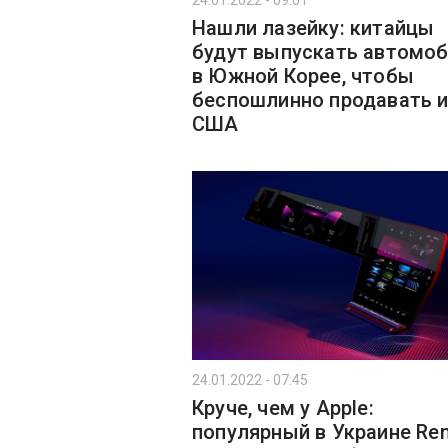
24.01.2022 - 09:01
Нашли лазейку: китайцы
будут выпускать автомо
в Южной Корее, чтобы
беспошлинно продавать и
США
24.01.2022 - 07:45
Круче, чем у Apple:
популярный в Украине Ren