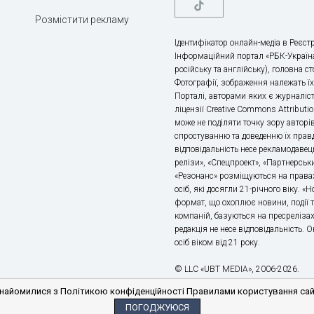
Розмістити рекламу
Ідентифікатор онлайн-медіа в Реєстр
Інформаційний портал «РБК-Україна
російську та англійську), головна с
Фотографії, зображення належать ї
Порталі, авторами яких є журналіс
ліцензії Creative Commons Attributio
може не поділяти точку зору авторі
спростуванню та доведенню їх правд
відповідальність несе рекламодавец
релізи», «Спецпроект», «Партнерськи
«Резонанс» розміщуються на правах
осіб, які досягли 21-річного віку. 
формат, що охоплює новини, події т
компаній, базуються на пресрелізах,
редакція не несе відповідальність.
осіб віком від 21 року.
© LLC «UBT MEDIA», 2006-2026.
айомилися з Політикою конфіденційності Правилами користування сайто
ПОГОДЖУЮСЯ