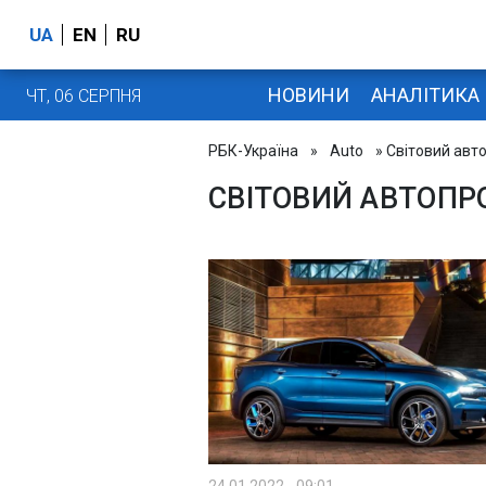
UA
EN
RU
НОВИНИ
АНАЛІТИКА
ЧТ, 06 СЕРПНЯ
РБК-Україна
»
Auto
» Світовий авт
СВІТОВИЙ АВТОПР