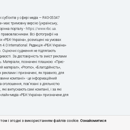
і суб’єктів у сфері медіа — R40-05347
» має тримовну версію (українську,
торінка порталу -
https://www.rbc.ua
.
х правовласникам. Всі фотографії на
ти «РБК-Україна», розміщені на умовах
n 4.0 International. Редакція «РБК-Україна»
в. Оціночні судження не підлягають
ивості. За достовірність та зміст реклами
ь. Матеріали, позначені плашкою: «Прес-
й матеріал», «Promo», «Благодійність»,
 реклами і призначені, як правило, для
«Новини компанії» - це інформаційний
а оголошення, пов'язані з діяльністю
 які випускають самі компанії, і за які
 Онлайн-медіа «РБК-Україна» призначене для
м і згодні з використанням файлів cookie.
Ознайомитися