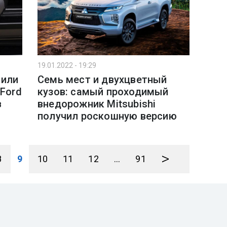
19.01.2022 - 19:29
били
Семь мест и двухцветный
 Ford
кузов: самый проходимый
в
внедорожник Mitsubishi
получил роскошную версию
>
8
9
10
11
12
...
91