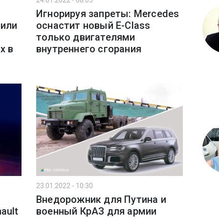
24.01.2022 - 08:05
Игнорируя запреты: Mercedes
били
оснастит новый E-Class
только двигателями
х в
внутреннего сгорания
23.01.2022 - 10:30
Внедорожник для Путина и
ault
военный КрАЗ для армии