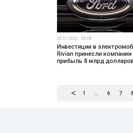
20.01.2022 - 09:08
Инвестиции в электромо
Rivian принесли компании
прибыль 8 млрд долларо
<
1
...
6
7