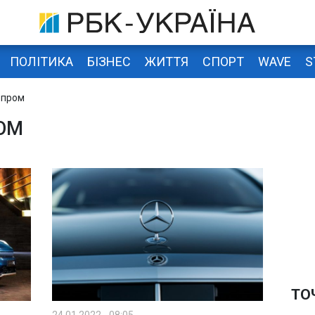
ПОЛІТИКА
БІЗНЕС
ЖИТТЯ
СПОРТ
WAVE
S
опром
ОМ
ТО