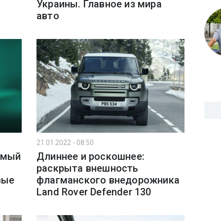
Украины. Главное из мира
авто
21.01.2022 - 08:50
амый
Длиннее и роскошнее:
раскрыта внешность
вые
флагманского внедорожника
Land Rover Defender 130