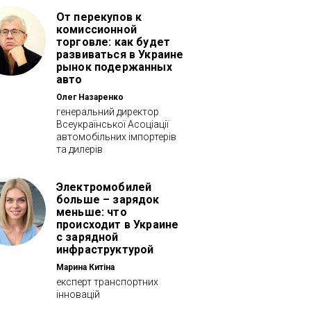
От перекупов к
комиссионной
торговле: как будет
развиваться в Украине
рынок подержанных
авто
Олег Назаренко
генеральний директор
Всеукраїнської Асоціації
автомобільних імпортерів
та дилерів
Электромобилей
больше – зарядок
меньше: что
происходит в Украине
с зарядной
инфраструктурой
Марина Китіна
експерт транспортних
інновацій