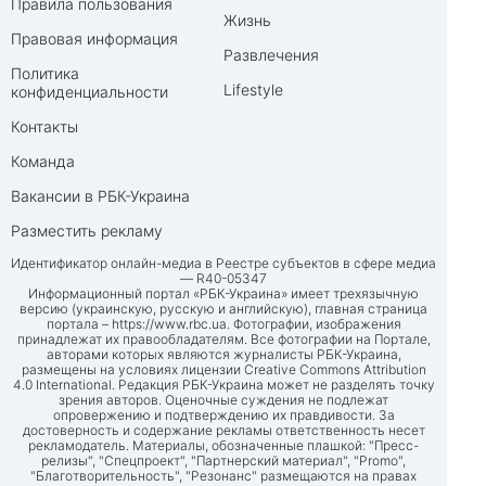
Правила пользования
Жизнь
Правовая информация
Развлечения
Политика
Lifestyle
конфиденциальности
Контакты
Команда
Вакансии в РБК-Украина
Разместить рекламу
Идентификатор онлайн-медиа в Реестре субъектов в сфере медиа
— R40-05347
Информационный портал «РБК-Украина» имеет трехязычную
версию (украинскую, русскую и английскую), главная страница
портала –
https://www.rbc.ua
. Фотографии, изображения
принадлежат их правообладателям. Все фотографии на Портале,
авторами которых являются журналисты РБК-Украина,
размещены на условиях лицензии Creative Commons Attribution
4.0 International. Редакция РБК-Украина может не разделять точку
зрения авторов. Оценочные суждения не подлежат
опровержению и подтверждению их правдивости. За
достоверность и содержание рекламы ответственность несет
рекламодатель. Материалы, обозначенные плашкой: "Пресс-
релизы", "Спецпроект", "Партнерский материал", "Promo",
"Благотворительность", "Резонанс" размещаются на правах