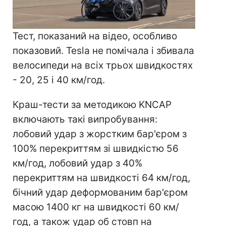
Тест, показаний на відео, особливо
показовий. Tesla не помічала і збивала
велосипеди на всіх трьох швидкостях
- 20, 25 і 40 км/год.
Краш-тести за методикою KNCAP
включають такі випробування:
лобовий удар з жорстким бар'єром з
100% перекриттям зі швидкістю 56
км/год, лобовий удар з 40%
перекриттям на швидкості 64 км/год,
бічний удар деформованим бар'єром
масою 1400 кг на швидкості 60 км/
год, а також удар об стовп на