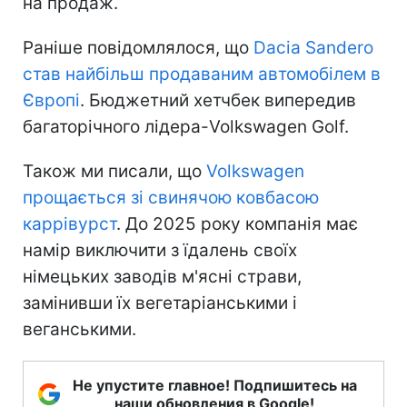
на продаж.
Раніше повідомлялося, що
Dacia Sandero
став найбільш продаваним автомобілем в
Європі
. Бюджетний хетчбек випередив
багаторічного лідера-Volkswagen Golf.
Також ми писали, що
Volkswagen
прощається зі свинячою ковбасою
каррівурст
. До 2025 року компанія має
намір виключити з їдалень своїх
німецьких заводів м'ясні страви,
замінивши їх вегетаріанськими і
веганськими.
Не упустите главное! Подпишитесь на
наши обновления в Google!