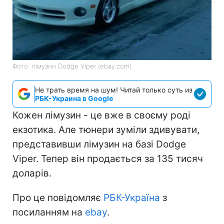
Фото: лімузин Dodge Viper (ebay.com)
Не трать время на шум! Читай только суть из
РБК-Украина в Google
Кожен лімузин - це вже в своєму роді
екзотика. Але тюнери зуміли здивувати,
представивши лімузин на базі Dodge
Viper. Тепер він продається за 135 тисяч
доларів.
Про це повідомляє
РБК-Україна
з
посиланням на
ebay
.