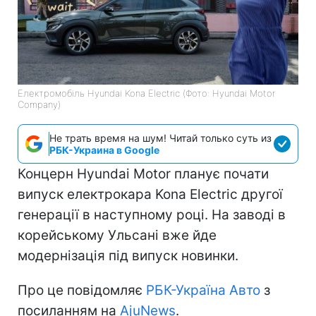
Електромобіль Hyundai Kona Electric (Фото: Hyundai Motor
Company)
Не трать время на шум! Читай только суть из
РБК-Украина в Google
Концерн Hyundai Motor планує почати
випуск електрокара Kona Electric другої
генерації в наступному році. На заводі в
корейському Ульсані вже йде
модернізація під випуск новинки.
Про це повідомляє
РБК-Україна Авто
з
посиланням на
AjuNews
.