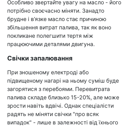
Особливо звертайте увагу на масло - його
потрібно своєчасно міняти. Занадто
брудне і в’язке масло стає причиною
збільшення витрат палива, так як воно
покликане полегшити тертя між
працюючими деталями двигуна.
Свічки запалювання
При зношеному електроді або
підвищеному нагарі на ньому суміш буде
загорятися з перебоями. Перевитрата
палива складе близько 15-20%, але може
зрости навіть вдвічі. Однак спеціалісти
радять не міняти свічки "про всяк
випадок" - лише в залежності від їхнього