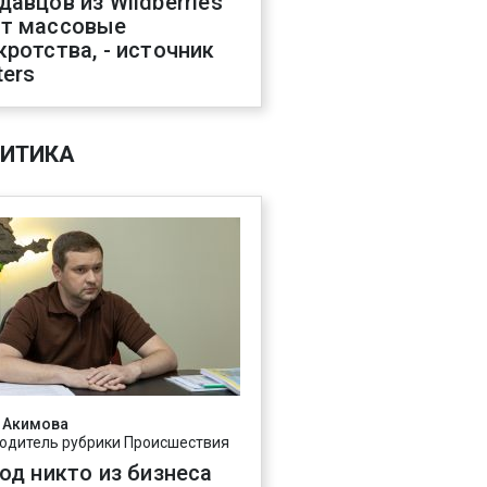
давцов из Wildberries
т массовые
кротства, - источник
ters
ИТИКА
 Акимова
одитель рубрики Происшествия
год никто из бизнеса