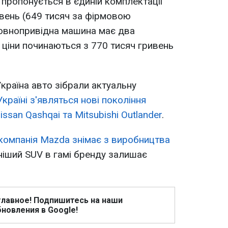
пропонується в єдиній комплектації
ивень (649 тисяч за фірмовою
овнопривідна машина має два
 а ціни починаються з 770 тисяч гривень
країна авто зібрали актуальну
Україні з'являться нові покоління
issan Qashqai та Mitsubishi Outlander
.
компанія Mazda знімає з виробництва
ніший SUV в гамі бренду залишає
.
главное! Подпишитесь на наши
новления в Google!