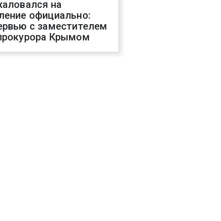
жаловался на
ление официально:
ервью с заместителем
прокурора Крымом