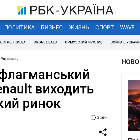
ПОЛИТИКА
БИЗНЕС
ЖИЗНЬ
СПОРТ
WAVE
БСТРЕЛ КИЕВА
DRONE DEALS
ОРМУЗСКИЙ ПРОЛИВ
ВОЙНА В УКРАИ
 Украины
НОВО
флагманський
nault виходить
кий ринок
2 мин