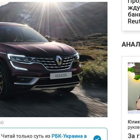
Про
жду
бан
Reu
АНАЛ
Юлия
ua)
руков
За 
 Читай только суть из
РБК-Украина в