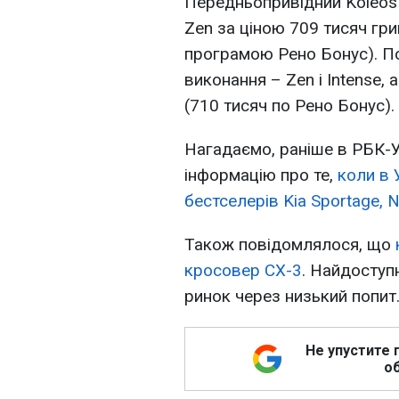
Передньопривідний Koleos 
Zen за ціною 709 тисяч гр
програмою Рено Бонус). П
виконання – Zen і Intense,
(710 тисяч по Рено Бонус).
Нагадаємо, раніше в РБК-У
інформацію про те,
коли в 
бестселерів Kia Sportage, N
Також повідомлялося, що
кросовер CX-3
. Найдоступ
ринок через низький попит
Не упустите 
об