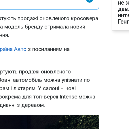
не 
дав
инт
артують продажі оновленого кросовера
Ген
ка модель бренду отримала новий
ння.
раїна Авто
з посиланням на
тартують продажі оновленого
Зовні автомобіль можна упізнати по
ам і ліхтарям. У салоні – нові
зокрема для топ-версії Intense можна
днанні з деревом.