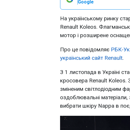
Google
На українському ринку ст
Renault Koleos. Флагмансь
мотор і розширене оснаще
Про це повідомляє
РБК-Ук
український сайт Renault
.
З 1 листопада в Україні с
кросовера Renault Koleos. 
зміненим світлодіодним фар
оздоблювальні матеріали, 
вибрати шкіру Nappa в поє