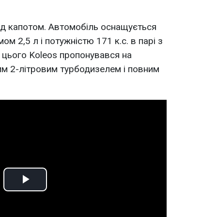
ід капотом. Автомобіль оснащується
м 2,5 л і потужністю 171 к.с. в парі з
 цього Koleos пропонувався на
им 2-літровим турбодизелем і повним
Play
Video