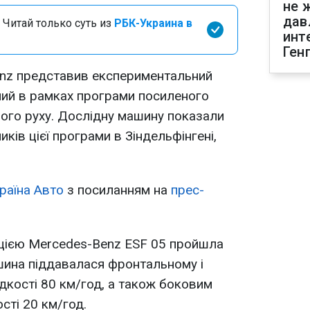
не 
дав
 Читай только суть из
РБК-Украина в
инт
Ген
enz представив експериментальний
ний в рамках програми посиленого
ого руху. Дослідну машину показали
иків цієї програми в Зіндельфінгені,
раїна Авто
з посиланням на
прес-
цією Mercedes-Benz ESF 05 пройшла
ашина піддавалася фронтальному і
кості 80 км/год, а також боковим
сті 20 км/год.