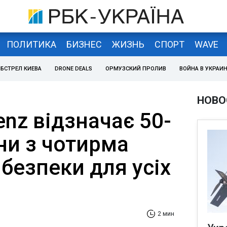
ПОЛИТИКА
БИЗНЕС
ЖИЗНЬ
СПОРТ
WAVE
БСТРЕЛ КИЕВА
DRONE DEALS
ОРМУЗСКИЙ ПРОЛИВ
ВОЙНА В УКРАИ
НОВО
nz відзначає 50-
ни з чотирма
безпеки для усіх
2 мин