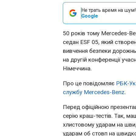
Не трать время на шум!
Google
50 років тому Mercedes-B
седан ESF 05, який створе
вивчення безпеки дорожнь
на другій конференції учасн
Німеччина.
Про це повідомляє
РБК-Ук
службу Mercedes-Benz
.
Перед офіційною презента
серію краш-тестів. Так, м
хлистовому ударам на швид
ударам об стовп на швидко