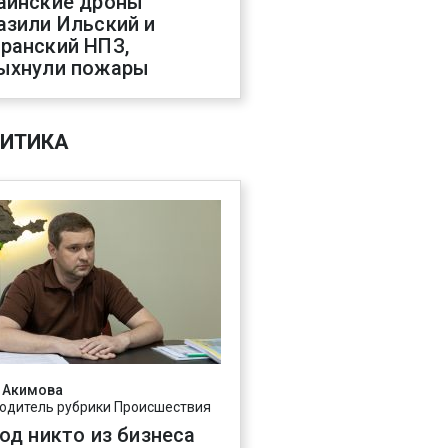
аинские дроны
азили Ильский и
ранский НПЗ,
ыхнули пожары
ИТИКА
 Акимова
одитель рубрики Происшествия
год никто из бизнеса