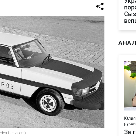
Укр
пор
Сыз
всп
АНАЛ
Юлия
руков
За 
edes-benz.com)