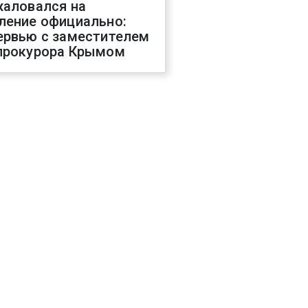
жаловался на
ление официально:
ервью с заместителем
прокурора Крымом