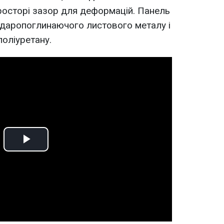
росторі зазор для деформацій. Панель
ударопоглинаючого листового металу і
поліуретану.
Play
Video