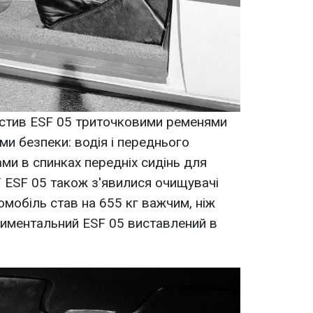
стив ESF 05 триточковими ременями
ми безпеки: водія і переднього
ми в спинках передніх сидінь для
У ESF 05 також з'явилися очищувачі
томобіль став на 655 кг важчим, ніж
риментальний ESF 05 виставлений в