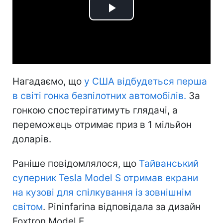
Play
Video
Нагадаємо, що
у США відбудеться перша
в світі гонка безпілотних автомобілів.
За
гонкою спостерігатимуть глядачі, а
переможець отримає приз в 1 мільйон
доларів.
Раніше повідомлялося, що
Тайванський
суперник Tesla Model S отримав екрани
на кузові для спілкування із зовнішнім
світом
. Pininfarina відповідала за дизайн
Foxtron Model E.