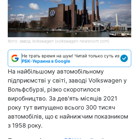
Фото: завод Volkswagen (volkswagen-newsroom.com)
Не трать время на шум! Читай только суть из
РБК-Украина в Google
На найбільшому автомобільному
підприємстві у світі, заводі Volkswagen у
Вольфсбурзі, різко скоротилося
виробництво. За дев'ять місяців 2021
року тут випущено всього 300 тисяч
автомобілів, що є найнижчим показником
з 1958 року.