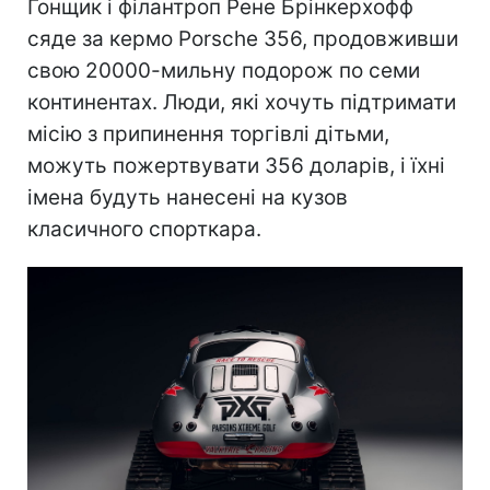
Гонщик і філантроп Рене Брінкерхофф
сяде за кермо Porsche 356, продовживши
свою 20000-мильну подорож по семи
континентах. Люди, які хочуть підтримати
місію з припинення торгівлі дітьми,
можуть пожертвувати 356 доларів, і їхні
імена будуть нанесені на кузов
класичного спорткара.