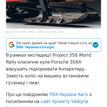
Фото: Porsche 356a (valkyrieracing.com)
Не трать время на шум! Читай только суть из
РБК-Украина в Google
В рамках експедиції Project 356 World
Rally класичне купе Porsche 356A
вирушить підкорювати Антарктиду.
Замість коліс на машину встановили
гусениці і лижі.
Про це повідомляє
РБК-Україна Авто
з
посиланням на
сайт проекту Valkyrie