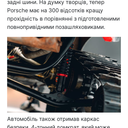
задні шини. На думку творців, тепер
Porsche має на 300 відсотків кращу
прохідність в порівнянні з підготовленими
повнопривідними позашляховиками.
Автомобіль також отримав каркас
безпеки, 4-тонний домкрат, який може