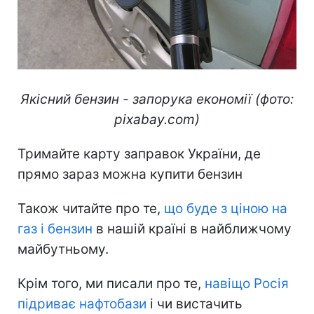
Якісний бензин - запорука економії (фото:
pixabay.com)
Тримайте карту заправок України, де
прямо зараз можна купити бензин
Також читайте про те,
що буде з ціною на
газ і бензин
в нашій країні в найближчому
майбутньому.
Крім того, ми писали про те,
навіщо Росія
підриває нафтобази
і чи вистачить