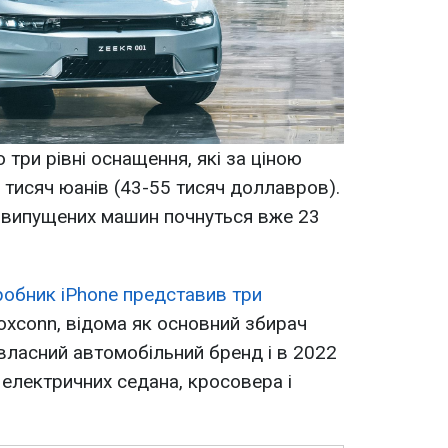
три рівні оснащення, які за ціною
 тисяч юанів (43-55 тисяч доллавров).
 випущених машин почнуться вже 23
обник iPhone представив три
Foxconn, відома як основний збирач
 власний автомобільний бренд і в 2022
 електричних седана, кросовера і