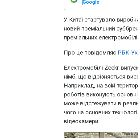
Google
У Китаї стартувало виробн
новий преміальний суббрен
преміальних електромобілів
Про це повідомляє
РБК-Ук
Електромобілі Zeekr випуск
німб, що відрізняється вис
Наприклад, на всій територ
роботів виконують основні 
може відстежувати в реаль
чого на основних технолог
відеокамери.