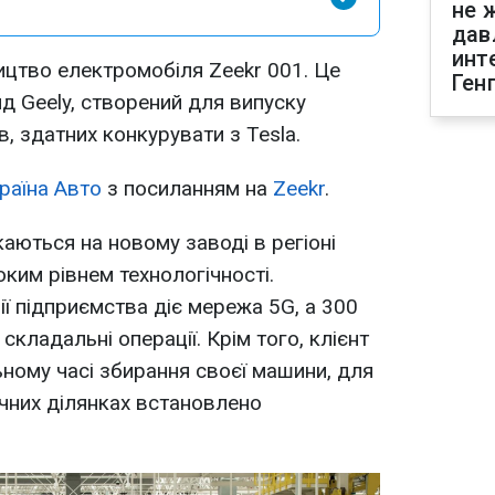
не 
дав
инт
ицтво електромобіля Zeekr 001. Це
Ген
д Geely, створений для випуску
, здатних конкурувати з Tesla.
раїна Авто
з посиланням на
Zeekr
.
аються на новому заводі в регіоні
оким рівнем технологічності.
ії підприємства діє мережа 5G, а 300
складальні операції. Крім того, клієнт
ному часі збирання своєї машини, для
ічних ділянках встановлено