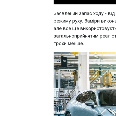
Заявлений запас ходу - від
режиму руху. Заміри викона
але все ще використовуєть
загальноприйнятим реаліс
трохи менше.