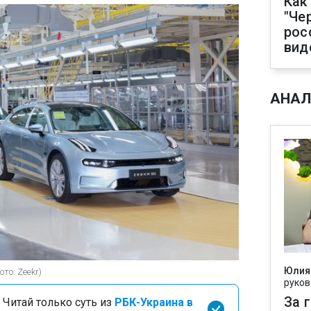
Как
"Че
рос
вид
АНАЛ
Юлия
ото: Zeekr)
руков
За 
 Читай только суть из
РБК-Украина в