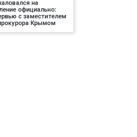
жаловался на
ление официально:
ервью с заместителем
прокурора Крымом