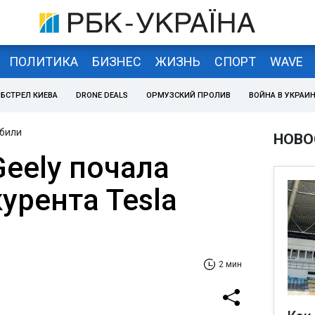
ПОЛИТИКА
БИЗНЕС
ЖИЗНЬ
СПОРТ
WAVE
БСТРЕЛ КИЕВА
DRONE DEALS
ОРМУЗСКИЙ ПРОЛИВ
ВОЙНА В УКРАИ
били
НОВО
eely почала
урента Tesla
2 мин