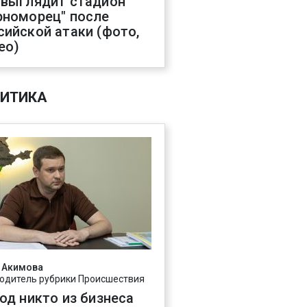
 выглядит стадион
рноморец" после
сийской атаки (фото,
ео)
ИТИКА
 Акимова
одитель рубрики Происшествия
год никто из бизнеса