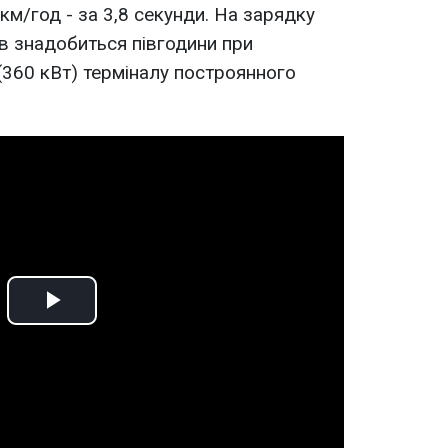
0 км/год - за 3,8 секунди. На зарядку
ів знадобиться півгодини при
(360 кВт) терміналу построянного
Play
Video