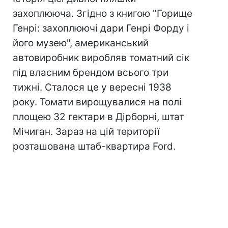
захоплююча. Згідно з книгою "Горище
Генрі: захоплюючі дари Генрі Форду і
його музею", американський
автовиробник виробляв томатний сік
під власним брендом всього три
тижні. Сталося це у вересні 1938
року. Томати вирощувалися на полі
площею 32 гектари в Дірборні, штат
Мічиган. Зараз на цій території
розташована штаб-квартира Ford.