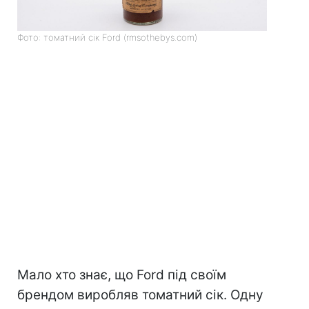
Фото: томатний сік Ford (rmsothebys.com)
Мало хто знає, що Ford під своїм
брендом виробляв томатний сік. Одну