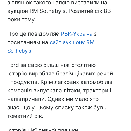
з пляшок такого напою виставили на
аукціон RM Sotheby's. Розлитий сік 83
роки тому.
Про це повідомляє
РБК-Україна
з
посиланням на
сайт аукціону RM
Sotheby's
.
Ford за свою більш ніж столітню
історію виробляв безліч цікавих речей
і продуктів. Крім легкових автомобілів
компанія випускала літаки, трактори і
напівпричепи. Однак ми мало хто
знає, що у цьому списку також був...
томатний сік.
Історія цієї дивної пляшки