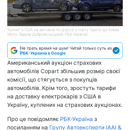
"Битки" з США на автовозі по дорозі з порту Одеси до Києва
(Фото: Вадим Добровольський, РБК-Україна)
Не трать время на шум! Читай только суть из
РБК-Украина в Google
Американський аукціон страхових
автомобілів Copart збільшив розмір своєї
комісії, що стягується з покупців
автомобілів. Крім того, зростуть тарифи
на доставку електрокарів з США в
Україну, куплених на страхових аукціонах.
Про це повідомляє
РБК-Україна
з
посиланням на
Групу Автоексперти IAAI &