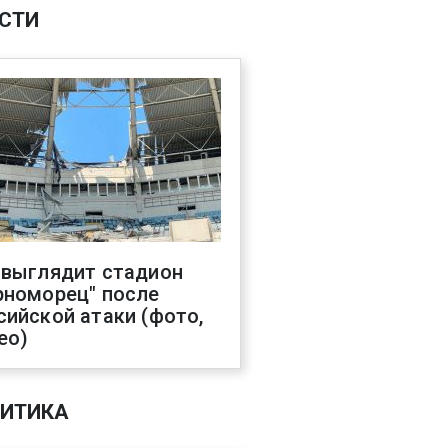
СТИ
 выглядит стадион
рноморец" после
сийской атаки (фото,
ео)
ИТИКА