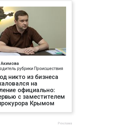
 Акимова
одитель рубрики Происшествия
год никто из бизнеса
жаловался на
ление официально:
ервью с заместителем
прокурора Крымом