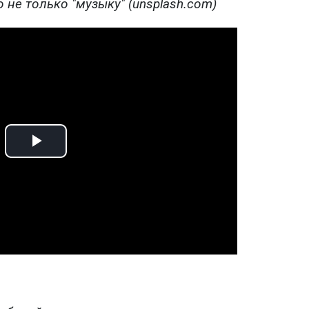
 не только "музыку" (unsplash.com)
Play
Video