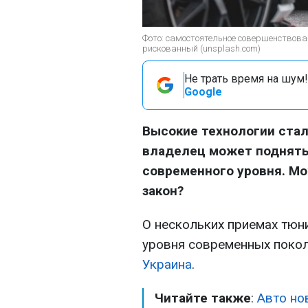
Фото: самостоятельное совершенствован
рискованный (unsplash.com)
Не трать время на шум!
Google
Высокие технологии стал
владелец может поднять 
современного уровня. Мо
закон?
О нескольких приемах тюн
уровня современных покол
Украина
.
Читайте также
:
Авто но