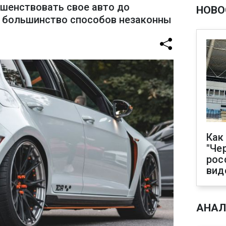
шенствовать свое авто до
НОВО
о большинство способов незаконны
Как
"Че
рос
вид
АНАЛ