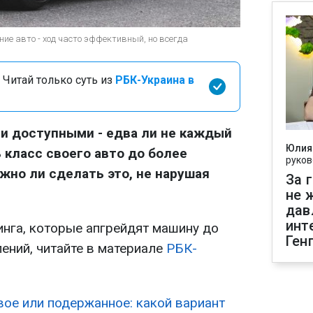
ие авто - ход часто эффективный, но всегда
 Читай только суть из
РБК-Украина в
и доступными - едва ли не каждый
Юлия
класс своего авто до более
руков
жно ли сделать это, не нарушая
За 
не 
дав
инт
инга, которые апгрейдят машину до
Ген
ений, читайте в материале
РБК-
вое или подержанное: какой вариант