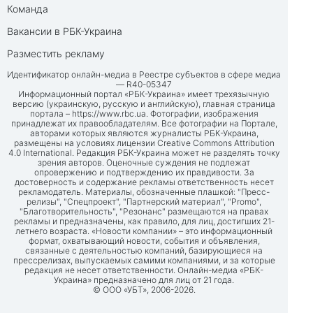
Команда
Вакансии в РБК-Украина
Разместить рекламу
Идентификатор онлайн-медиа в Реестре субъектов в сфере медиа
— R40-05347
Информационный портал «РБК-Украина» имеет трехязычную
версию (украинскую, русскую и английскую), главная страница
портала –
https://www.rbc.ua
. Фотографии, изображения
принадлежат их правообладателям. Все фотографии на Портале,
авторами которых являются журналисты РБК-Украина,
размещены на условиях лицензии Creative Commons Attribution
4.0 International. Редакция РБК-Украина может не разделять точку
зрения авторов. Оценочные суждения не подлежат
опровержению и подтверждению их правдивости. За
достоверность и содержание рекламы ответственность несет
рекламодатель. Материалы, обозначенные плашкой: "Пресс-
релизы", "Спецпроект", "Партнерский материал", "Promo",
"Благотворительность", "Резонанс" размещаются на правах
рекламы и предназначены, как правило, для лиц, достигших 21-
летнего возраста. «Новости компании» – это информационный
формат, охватывающий новости, события и объявления,
связанные с деятельностью компаний, базирующиеся на
прессрелизах, выпускаемых самими компаниями, и за которые
редакция не несет ответственности. Онлайн-медиа «РБК-
Украина» предназначено для лиц от 21 года.
© ООО «УБТ», 2006-2026.