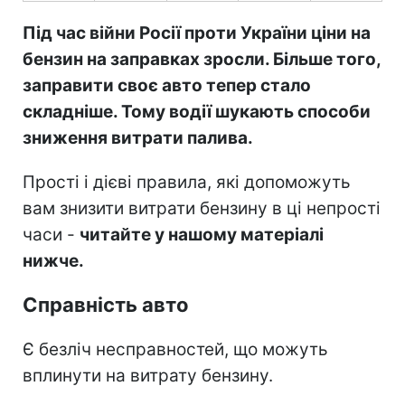
Під час війни Росії проти України ціни на
бензин на заправках зросли. Більше того,
заправити своє авто тепер стало
складніше. Тому водії шукають способи
зниження витрати палива.
Прості і дієві правила, які допоможуть
вам знизити витрати бензину в ці непрості
часи -
читайте у нашому матеріалі
нижче.
Справність авто
Є безліч несправностей, що можуть
вплинути на витрату бензину.