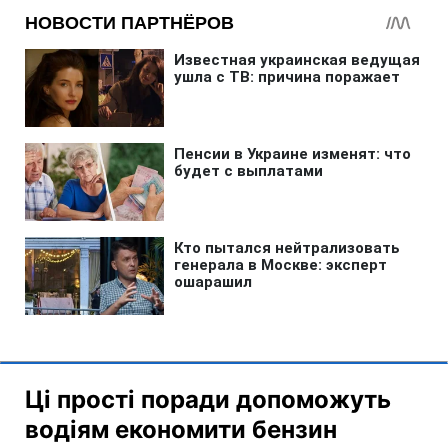
Ці прості поради допоможуть
водіям економити бензин