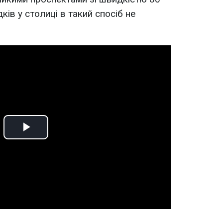
ків у столиці в такий спосіб не
Play
Video