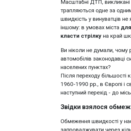
Масштабні ДТП, викликані
трапляються одне за одни
швидкість у винуватців не
іншому: в умовах міста
для
класти стрілку
на край шк
Ви ніколи не думали, чому
автомобілів законодавці с
населених пунктах?
Після переходу більшості к
1960-1990 рр., в Європі і с
наступний перехід - до місь
Звідки взялося обмеж
Обмеження швидкості у на
запроваджувати через кіль