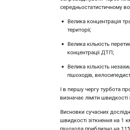
середньостатистичному вод
Велика концентрація тр
території;
Велика кількість перетин
концентрації ДТП;
Велика кількість незахи
пішоходів, велосипедист
І в першу чергу турбота п
визначає ліміти швидкості 
Висновки сучасних дослідн
швидкості зіткнення на 1 
пішохода приблизно на 11%