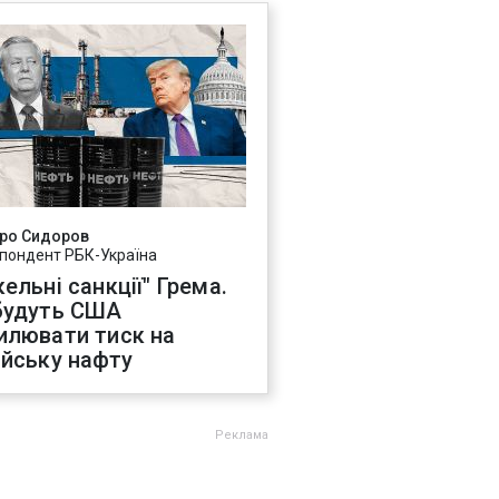
ро Сидоров
пондент РБК-Україна
ельні санкції" Грема.
будуть США
илювати тиск на
ійську нафту