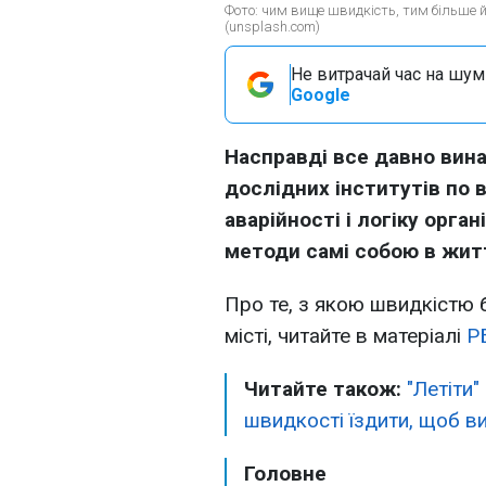
Фото: чим вище швидкість, тим більше йм
(unsplash.com)
Не витрачай час на шум!
Google
Насправді все давно вина
дослідних інститутів по 
аварійності і логіку орган
методи самі собою в жит
Про те, з якою швидкістю б
місті, читайте в матеріалі
Р
Читайте також:
"Летіти"
швидкості їздити, щоб в
Головне