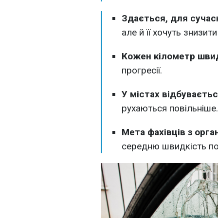
Здається, для сучас
але й її хочуть знизити
Кожен кілометр швид
прогресії.
У містах відбуваєтьс
рухаються повільніше.
Мета фахівців з орга
середню швидкість по