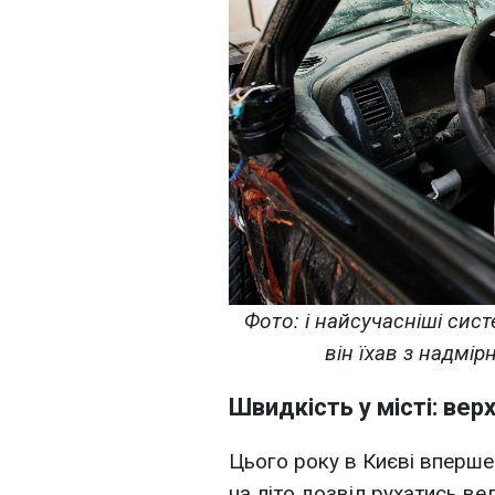
Фото: і найсучасніші сис
він їхав з надмі
Швидкість у місті: вер
Цього року в Києві вперше 
на літо дозвіл рухатись в