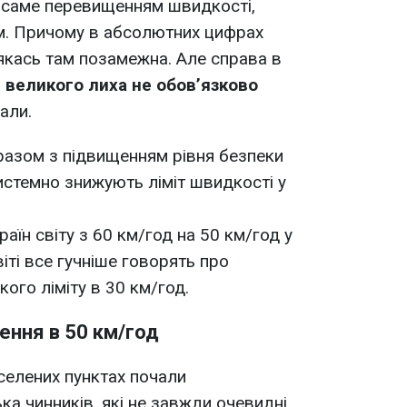
 саме перевищенням швидкості,
м. Причому в абсолютних цифрах
 якась там позамежна. Але справа в
 великого лиха не обов’язково
али.
 разом з підвищенням рівня безпеки
истемно знижують ліміт швидкості у
раїн світу з 60 км/год на 50 км/год у
віті все гучніше говорять про
кого ліміту в 30 км/год.
ення в 50 км/год
селених пунктах почали
ка чинників, які не завжди очевидні