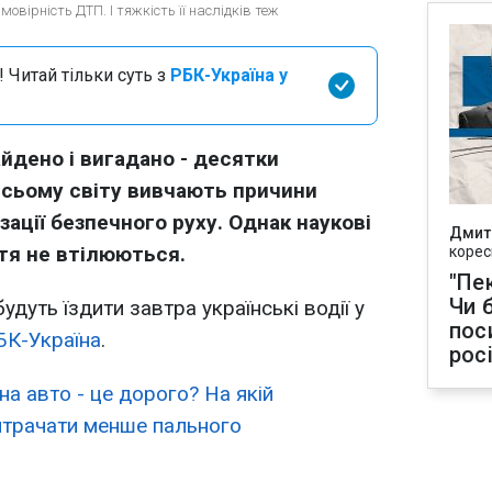
овірність ДТП. І тяжкість її наслідків теж
 Читай тільки суть з
РБК-Україна у
йдено і вигадано - десятки
всьому світу вивчають причини
ізації безпечного руху. Однак наукові
Дмит
тя не втілюються.
корес
"Пек
Чи 
удуть їздити завтра українські водії у
пос
БК-Україна
.
рос
 на авто - це дорого? На якій
итрачати менше пального