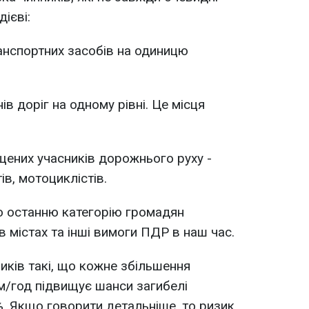
ієві:
анспортних засобів на одиницю
ів доріг на одному рівні. Це місця
щених учасників дорожнього руху -
ів, мотоциклістів.
ро останню категорію громадян
в містах та інші вимоги ПДР в наш час.
иків такі, що кожне збільшення
км/год підвищує шанси загибелі
. Якщо говорити детальніше, то ризик