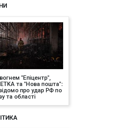
НИ
 вогнем "Епіцентр",
ETKA та "Нова пошта":
відомо про удар РФ по
ву та області
ІТИКА