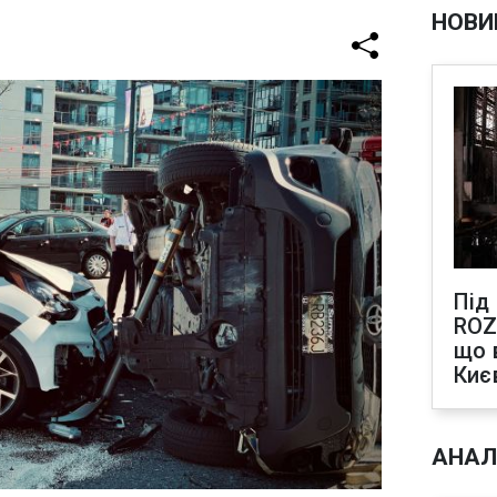
НОВИ
Під
ROZ
що 
Киє
АНАЛ