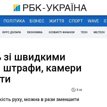
ПОЛІТИКА
БІЗНЕС
ЖИТТЯ
СПОРТ
WAVE
S
КУРС ДОЛАРА
ЕКОНОМІКА
ОСОБИСТІ ФІНАНСИ
TECH
MILTECH
ь зі швидкими
і: штрафи, камери
іти
8 хв
ість руху, можна в рази зменшити