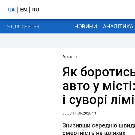
UA
EN
RU
НОВИНИ
АНАЛІТИКА
ЧТ, 06 СЕРПНЯ
Авто
»
Як боротис
авто у міст
і суворі лім
08:08 11.06.2026 Чт
Знизивши середню швидк
смертність на шляхах