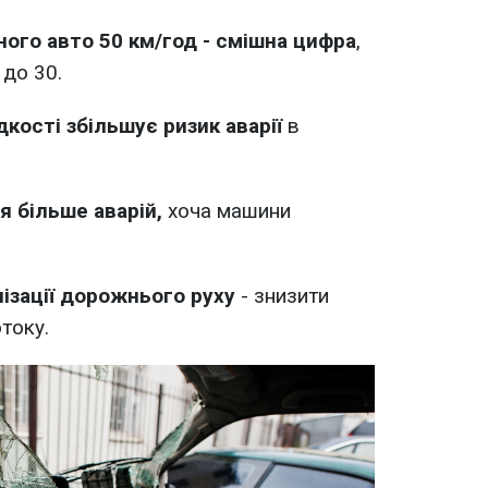
ного авто 50 км/год - смішна цифра
,
 до 30.
кості збільшує ризик аварії
в
я більше аварій,
хоча машини
нізації дорожнього руху
- знизити
току.