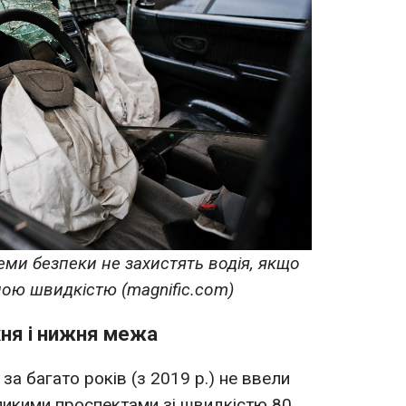
теми безпеки не захистять водія, якщо
рною швидкістю (magnific.com)
хня і нижня межа
за багато років (з 2019 р.) не ввели
еликими проспектами зі швидкістю 80