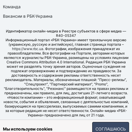
Команда
Вакансии в РБК-Украина
Идентификатор онлайн-медиа в Реестре субъектов в сфере медиа —
R40-05347
Информационный портал «РБК-Украина» имеет трехязычную версию
(украинскую, русскую и английскую), главная страница портала –
https://www.rbc.ua
. Фотографии, изображения принадлежат их
правообладателям. Все фотографии на Портале, авторами которых
являются журналисты РБК-Украина, размещены на условиях лицензии
Creative Commons Attribution 4.0 International. Редакция РБК-Украина
может не разделять точку зрения авторов. Оценочные суждения не
подлежат опровержению и подтверждению их правдивости. За
достоверность и содержание рекламы ответственность несет
рекламодатель. Материалы, обозначенные плашкой: "Пресс-релизы",
"Спецпроект", "Партнерский материал", "Promo",
"Благотворительность", "Резонанс" размещаются на правах рекламы и
предназначены, как правило, для лиц, достигших 21-летнего возраста.
«Новости компании» – это информационный формат, охватывающий
новости, события и объявления, связанные с деятельностью компаний,
базирующиеся на прессрелизах, выпускаемых самими компаниями, и
за которые редакция не несет ответственности. Онлайн-медиа «РБК-
Украина» предназначено для лиц от 21 года.
© LLC "UBT MEDIA", 2006-2026.
Мы используем cookies
СОГЛАШАЮСЬ