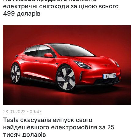
електричні снігоходи за ціною всього
499 доларів
28.01.2022 - 09:47
Tesla скасувала випуск свого
найдешевшого електромобіля за 25
тисяч доларів