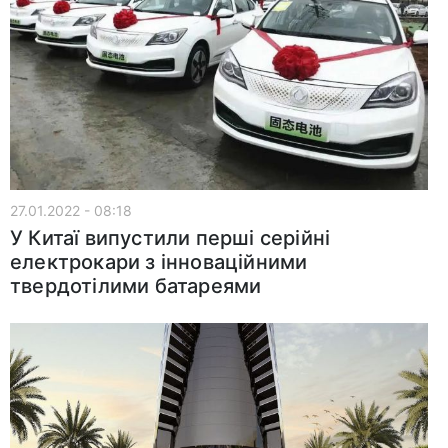
27.01.2022 - 08:18
У Китаї випустили перші серійні
електрокари з інноваційними
твердотілими батареями