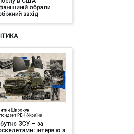
послу в США
фанішиній обрали
обіжний захід
ІТИКА
янтин Широкун
пондент РБК-Україна
бутнє ЗСУ – за
оскелетами: інтерв'ю з