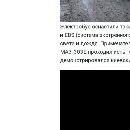
Электробус оснастили так
и EBS (система экстренног
света и дождя. Примечател
МАЗ-303Е проходил испыта
демонстрировался киевск