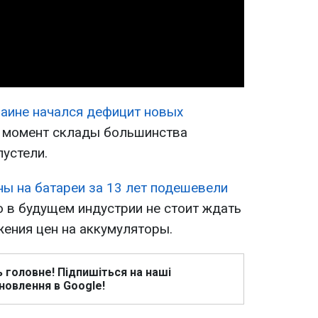
Video
аине начался дефицит новых
й момент склады большинства
устели.
ны на батареи за 13 лет подешевели
о в будущем индустрии не стоит ждать
жения цен на аккумуляторы.
ь головне! Підпишіться на наші
новлення в Google!