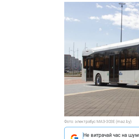
Фото: электробус МАЗ-303Е (maz.by)
Не витрачай час на шум!