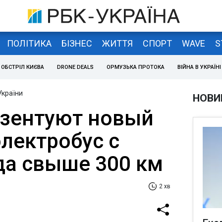
ПОЛІТИКА
БІЗНЕС
ЖИТТЯ
СПОРТ
WAVE
S
ОБСТРІЛ КИЄВА
DRONE DEALS
ОРМУЗЬКА ПРОТОКА
ВІЙНА В УКРАЇНІ
України
НОВИ
езентуют новый
лектробус с
да свыше 300 км
2 хв