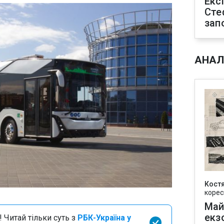
Екс
Сте
зап
АНАЛ
Кост
корес
Май
екз
 Читай тільки суть з
РБК-Україна у