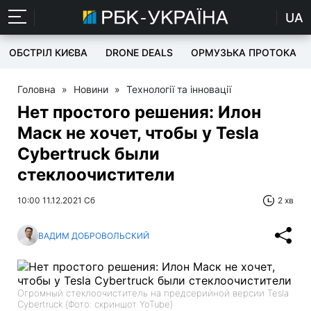
UA
ОБСТРІЛ КИЄВА
DRONE DEALS
ОРМУЗЬКА ПРОТОКА
Головна
»
Новини
»
Технології та інновації
Нет простого решения: Илон
Маск не хочет, чтобы у Tesla
Cybertruck были
стеклоочистители
10:00 11.12.2021 Сб
2 хв
ВАДИМ ДОБРОВОЛЬСКИЙ
Огромный стеклоочиститель на предсерийной версии Tesla
Cybertruck (Фото: скриншот YoTube)