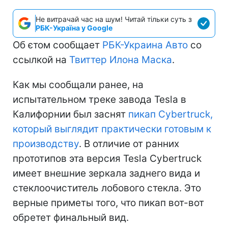
Не витрачай час на шум! Читай тільки суть з
РБК-Україна у Google
Об єтом сообщает
РБК-Украина Авто
со
ссылкой на
Твиттер Илона Маска
.
Как мы сообщали ранее, на
испытательном треке завода Tesla в
Калифорнии был заснят
пикап Cybertruck,
который выглядит практически готовым к
производству
. В отличие от ранних
прототипов эта версия Tesla Cybertruck
имеет внешние зеркала заднего вида и
стеклоочиститель лобового стекла. Это
верные приметы того, что пикап вот-вот
обретет финальный вид.