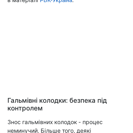
в матеріалі
РБК-Україна
.
Гальмівні колодки: безпека під
контролем
Знос гальмівних колодок - процес
неминучий. Більше того, деякі