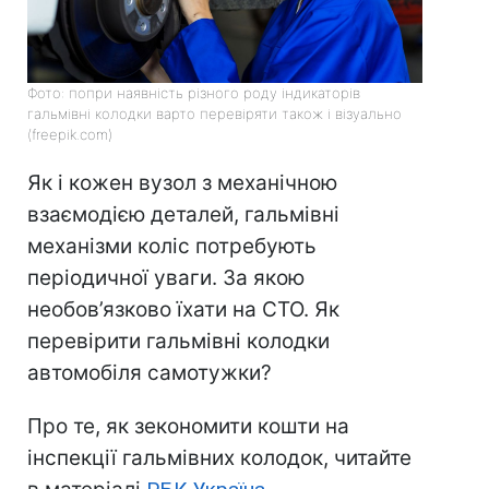
Фото: попри наявність різного роду індикаторів
гальмівні колодки варто перевіряти також і візуально
(freepik.com)
Як і кожен вузол з механічною
взаємодією деталей, гальмівні
механізми коліс потребують
періодичної уваги. За якою
необов’язково їхати на СТО. Як
перевірити гальмівні колодки
автомобіля самотужки?
Про те, як зекономити кошти на
інспекції гальмівних колодок, читайте