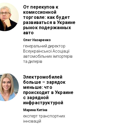
От перекупов к
комиссионной
торговле: как будет
развиваться в Украине
рынок подержанных
авто
Олег Назаренко
генеральний директор
Всеукраїнської Асоціації
автомобільних імпортерів
та дилерів
Электромобилей
больше – зарядок
меньше: что
происходит в Украине
с зарядной
инфраструктурой
Марина Китіна
експерт транспортних
інновацій