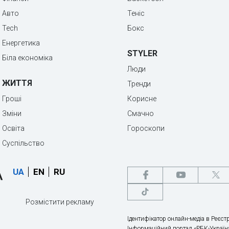
Авто
Теніс
Tech
Бокс
Енергетика
STYLER
Біла економіка
Люди
ЖИТТЯ
Тренди
Гроші
Корисне
Зміни
Смачно
Освіта
Гороскопи
Суспільство
UA
EN
RU
Розмістити рекламу
Ідентифікатор онлайн-медіа в Реєстр
Інформаційний портал «РБК-Україна