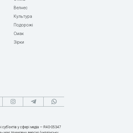
Велнес
Культура
Подорожі
Смак
Зірки
і суб’єктів у сфері медіа — R40-05347
» має тримовну версію (українську,