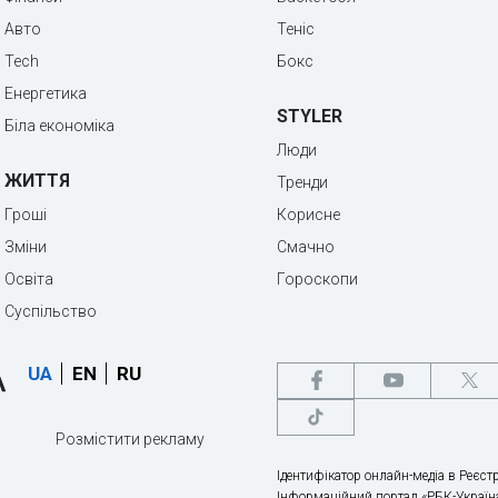
Авто
Теніс
Tech
Бокс
Енергетика
STYLER
Біла економіка
Люди
ЖИТТЯ
Тренди
Гроші
Корисне
Зміни
Смачно
Освіта
Гороскопи
Суспільство
UA
EN
RU
Розмістити рекламу
Ідентифікатор онлайн-медіа в Реєстр
Інформаційний портал «РБК-Україна