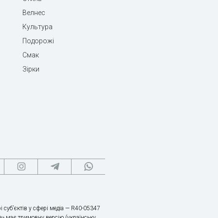
Велнес
Культура
Подорожі
Смак
Зірки
і суб’єктів у сфері медіа — R40-05347
» має тримовну версію (українську,