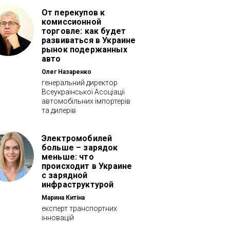
От перекупов к
комиссионной
торговле: как будет
развиваться в Украине
рынок подержанных
авто
Олег Назаренко
генеральний директор
Всеукраїнської Асоціації
автомобільних імпортерів
та дилерів
Электромобилей
больше – зарядок
меньше: что
происходит в Украине
с зарядной
инфраструктурой
Марина Китіна
експерт транспортних
інновацій