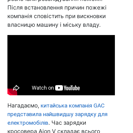
Після встановлення причин пожежі
компанія сповістить при вискновки
власницю машину і міську владу.
Нагадаємо,
китайська компанія GAC
представила найшвидшу зарядку для
електромобілів
. Час зарядки
кросовера Aion V складає всього