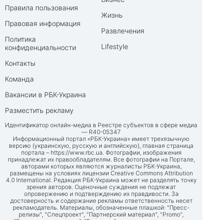
Правила пользования
Жизнь
Правовая информация
Развлечения
Политика
Lifestyle
конфиденциальности
Контакты
Команда
Вакансии в РБК-Украина
Разместить рекламу
Идентификатор онлайн-медиа в Реестре субъектов в сфере медиа
— R40-05347
Информационный портал «РБК-Украина» имеет трехязычную
версию (украинскую, русскую и английскую), главная страница
портала –
https://www.rbc.ua
. Фотографии, изображения
принадлежат их правообладателям. Все фотографии на Портале,
авторами которых являются журналисты РБК-Украина,
размещены на условиях лицензии Creative Commons Attribution
4.0 International. Редакция РБК-Украина может не разделять точку
зрения авторов. Оценочные суждения не подлежат
опровержению и подтверждению их правдивости. За
достоверность и содержание рекламы ответственность несет
рекламодатель. Материалы, обозначенные плашкой: "Пресс-
релизы", "Спецпроект", "Партнерский материал", "Promo",