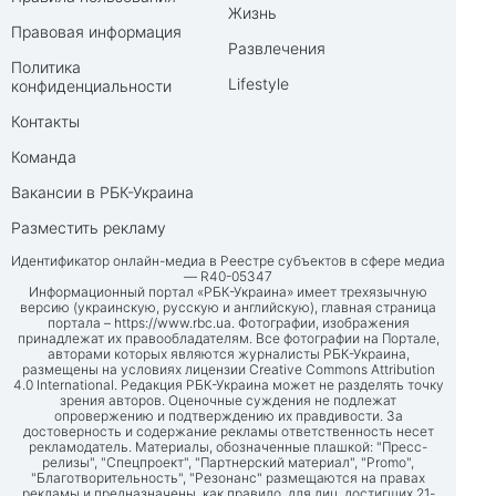
Жизнь
Правовая информация
Развлечения
Политика
Lifestyle
конфиденциальности
Контакты
Команда
Вакансии в РБК-Украина
Разместить рекламу
Идентификатор онлайн-медиа в Реестре субъектов в сфере медиа
— R40-05347
Информационный портал «РБК-Украина» имеет трехязычную
версию (украинскую, русскую и английскую), главная страница
портала –
https://www.rbc.ua
. Фотографии, изображения
принадлежат их правообладателям. Все фотографии на Портале,
авторами которых являются журналисты РБК-Украина,
размещены на условиях лицензии Creative Commons Attribution
4.0 International. Редакция РБК-Украина может не разделять точку
зрения авторов. Оценочные суждения не подлежат
опровержению и подтверждению их правдивости. За
достоверность и содержание рекламы ответственность несет
рекламодатель. Материалы, обозначенные плашкой: "Пресс-
релизы", "Спецпроект", "Партнерский материал", "Promo",
"Благотворительность", "Резонанс" размещаются на правах
рекламы и предназначены, как правило, для лиц, достигших 21-