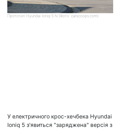
Прототип Hyundai Ioniq 5 N (Фото: carscoops.com)
У електричного крос-хечбека Hyundai
Ioniq 5 з'явиться "заряджена" версія з