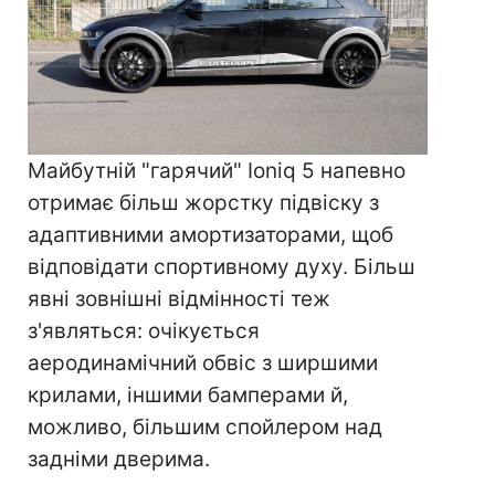
Майбутній "гарячий" Ioniq 5 напевно
отримає більш жорстку підвіску з
адаптивними амортизаторами, щоб
відповідати спортивному духу. Більш
явні зовнішні відмінності теж
з'являться: очікується
аеродинамічний обвіс з ширшими
крилами, іншими бамперами й,
можливо, більшим спойлером над
задніми дверима.