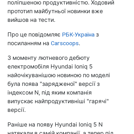
поліпшеною продуктивністю. Ходовий
прототип майбутньої новинки вже
вийшов на тести.
Про це повідомляє
РБК-Україна
з
посиланням на
Сагѕсоорѕ
.
З моменту лютневого дебюту
електромобіля Hyundai Ioniq 5
найочікуванішою новиною по моделі
була поява "зарядженої" версії з
індексом N, під яким компанія
випускає найпродуктивніші "гарячі"
версії.
Раніше на появу Hyundai Ioniq 5 N
натякали в самій компанії, а тепер під