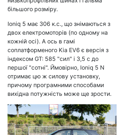
низькопрофільних шинах і гальма
більшого розміру.
Ioniq 5 має 306 к.с., що знімаються з
двох електромоторів (по одному на
кожній осі). А ось в гамі
соплатформеного Kia EV6 є версія з
індексом GT: 585 "сил" і 3,5 с до
першої "сотні". Ймовірно, Ioniq 5 N
отримає цю ж силову установку,
причому програмними способами
вихідна потужність може ще зрости.