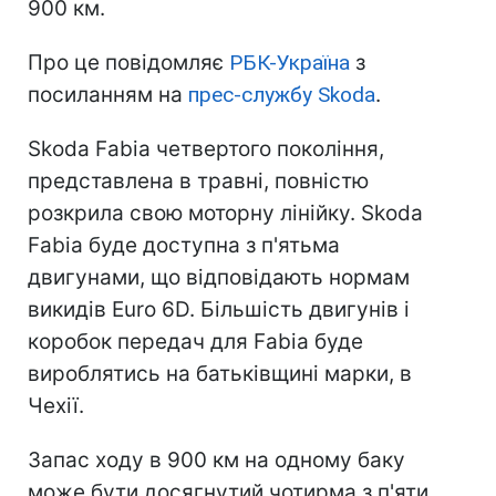
900 км.
Про це повідомляє
РБК-Україна
з
посиланням на
прес-службу Skoda
.
Skoda Fabia четвертого покоління,
представлена в травні, повністю
розкрила свою моторну лінійку. Skoda
Fabia буде доступна з п'ятьма
двигунами, що відповідають нормам
викидів Euro 6D. Більшість двигунів і
коробок передач для Fabia буде
вироблятись на батьківщині марки, в
Чехії.
Запас ходу в 900 км на одному баку
може бути досягнутий чотирма з п'яти