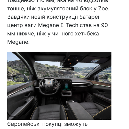
товщиною 110 мм, яка на 40 відсотків
тонше, ніж акумуляторний блок у Zoe.
Завдяки новій конструкції батареї
центр ваги Megane E-Tech став на 90
мм нижче, ніж у чинного хетчбека
Megane.
Європейські покупці зможуть