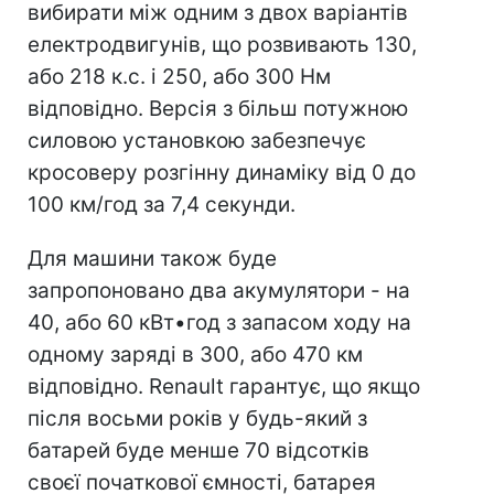
вибирати між одним з двох варіантів
електродвигунів, що розвивають 130,
або 218 к.с. і 250, або 300 Нм
відповідно. Версія з більш потужною
силовою установкою забезпечує
кросоверу розгінну динаміку від 0 до
100 км/год за 7,4 секунди.
Для машини також буде
запропоновано два акумулятори - на
40, або 60 кВт•год з запасом ходу на
одному заряді в 300, або 470 км
відповідно. Renault гарантує, що якщо
після восьми років у будь-який з
батарей буде менше 70 відсотків
своєї початкової ємності, батарея