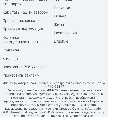
стандарты
Политика
Как стать нашим автором
Бизнес
Правила пользования
Жизнь
Правовая информация
Развлечения
Политика
Lifestyle
конфиденциальности
Контакты
Команда
Вакансии в РБК-Украина
Разместить рекламу
Идентификатор онлайн-медиа в Реестре субъектов в сфере медиа
— R40-05347
Информационный портал «РБК-Украина» имеет трехязычную
версию (украинскую, русскую и английскую), главная страница
портала –
https://www.rbc.ua
. Фотографии, изображения
принадлежат их правообладателям. Все фотографии на Портале,
авторами которых являются журналисты РБК-Украина,
размещены на условиях лицензии Creative Commons Attribution
4.0 International. Редакция РБК-Украина может не разделять точку
зрения авторов. Оценочные суждения не подлежат