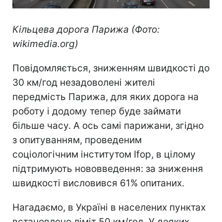
Кільцева дорога Парижа (Фото:
wikimedia.org)
Повідомляється, зниженням швидкості до
30 км/год незадоволені жителі
передмість Парижа, для яких дорога на
роботу і додому тепер буде займати
більше часу. А ось самі парижани, згідно
з опитуванням, проведеним
соціологічним інститутом Ifop, в цілому
підтримують нововведення: за зниження
швидкості висловився 61% опитаних.
Нагадаємо, в Україні в населених пунктах
встановлено ліміт 50 км/год. У деяких