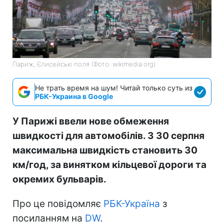
Париж, Єлисейські поля (Фото: wikimedia.org)
Не трать время на шум! Читай только суть из
РБК-Украина в Google
У Парижі ввели нове обмеження
швидкості для автомобілів. З 30 серпня
максимальна швидкість становить 30
км/год, за винятком кільцевої дороги та
окремих бульварів.
Про це повідомляє
РБК-Україна
з
посиланням на
DW
.