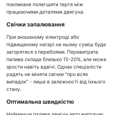
покликане полегшити тертя між
працюючими деталями двигуна.
Свічки запалювання
При зношеному електроді або
підвищеному нагарі на ньому суміш буде
загорятися з перебоями. Перевитрата
палива складе близько 15-20%, але може
зрости навіть вдвічі. Однак спеціалісти
радять не міняти свічки "про всяк
випадок" - лише в залежності від їхнього
стану.
Оптимальна швидкістю
Найменше палива двигун авто витрачає