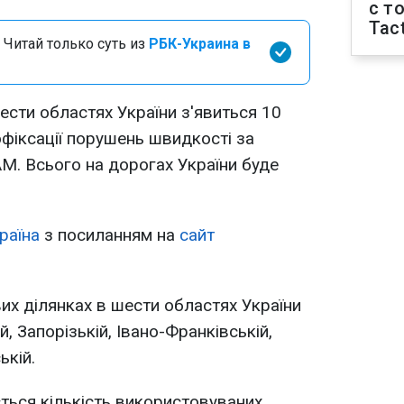
с т
Tact
 Читай только суть из
РБК-Украина в
шести областях України з'явиться 10
офіксації порушень швидкості за
M. Всього на дорогах України буде
раїна
з посиланням на
сайт
вих ділянках в шести областях України
, Запорізькій, Івано-Франківській,
ькій.
ться кількість використовуваних