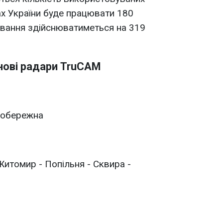
ах України буде працювати 180
ювання здійснюватиметься на 319
нові радари TruCAM
івобережна
Житомир - Попільня - Сквира -