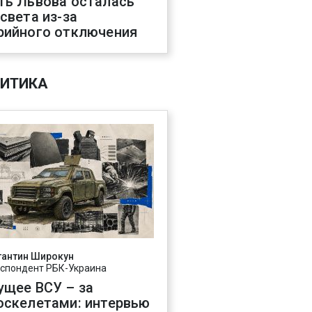
ть Львова осталась
 света из-за
рийного отключения
ИТИКА
тантин Широкун
спондент РБК-Украина
ущее ВСУ – за
оскелетами: интервью