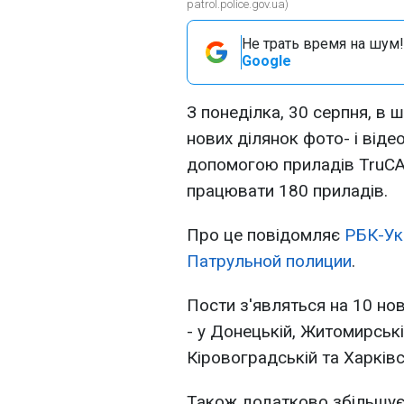
patrol.police.gov.ua)
Не трать время на шум!
Google
З понеділка, 30 серпня, в 
нових ділянок фото- і віде
допомогою приладів TruCA
працювати 180 приладів.
Про це повідомляє
РБК-Ук
Патрульной полиции
.
Пости з'являться на 10 но
- у Донецькій, Житомирській
Кіровоградській та Харківс
Також додатково збільшує