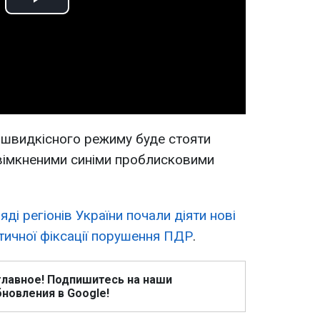
Play
Video
ь швидкісного режиму буде стояти
вімкненими синіми проблисковими
яді регіонів України почали діяти нові
тичної фіксації порушення ПДР
.
главное! Подпишитесь на наши
новления в Google!