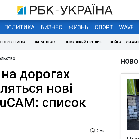
ПОЛИТИКА
БИЗНЕС
ЖИЗНЬ
СПОРТ
WAVE
БСТРЕЛ КИЕВА
DRONE DEALS
ОРМУЗСКИЙ ПРОЛИВ
ВОЙНА В УКРАИ
ельство
НОВО
 на дорогах
вляться нові
ruCAM: список
2 мин