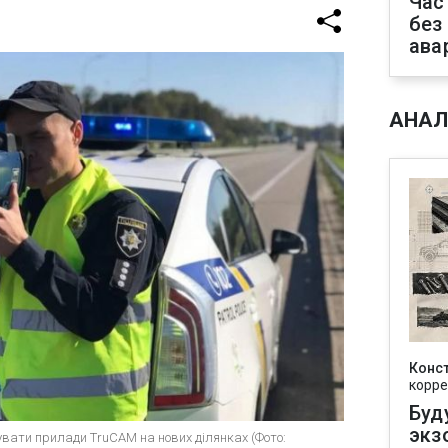
Час
без
ава
АНАЛ
Конс
корре
Буд
экз
вати прилади TruCAM на нових ділянках (Фото: