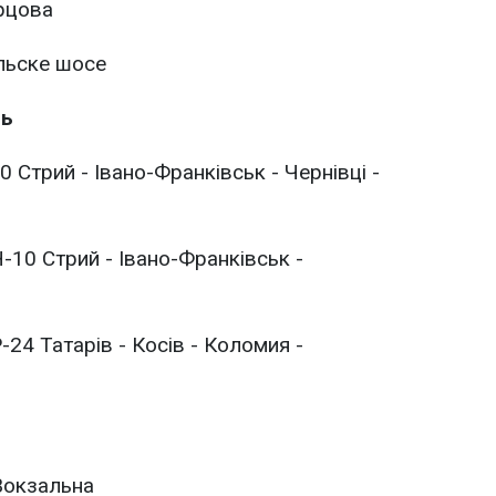
орцова
льске шосе
ть
 Стрий - Івано-Франківськ - Чернівці -
-10 Стрий - Івано-Франківськ -
24 Татарів - Косів - Коломия -
 Вокзальна