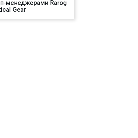
оп-менеджерами Rarog
ical Gear