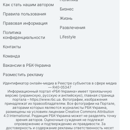
Как стать нашим автором
Бизнес
Правила пользования
Жизнь
Правовая информация
Развлечения
Политика
Lifestyle
конфиденциальности
Контакты
Команда
Вакансии в РБК-Украина
Разместить рекламу
Идентификатор онлайн-медиа в Реестре субъектов в сфере медиа
— R40-05347
Информационный портал «РБК-Украина» имеет трехязычную
версию (украинскую, русскую и английскую), главная страница
портала –
https://www.rbc.ua
. Фотографии, изображения
принадлежат их правообладателям. Все фотографии на Портале,
авторами которых являются журналисты РБК-Украина,
размещены на условиях лицензии Creative Commons Attribution
4.0 International. Редакция РБК-Украина может не разделять точку
зрения авторов. Оценочные суждения не подлежат
опровержению и подтверждению их правдивости. За
достоверность и содержание рекламы ответственность несет