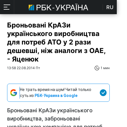
RU
Броньовані КрАЗи
українського виробництва
для потреб АТО у 2 рази
дешевші, ніж аналоги з ОАЕ,
- Яценюк
13:58 22.08.2014 Пт
1 мин
Не трать время на шум! Читай только
суть из
РБК-Украина в Google
Броньовані КрАЗи українського
виробництва, заброньовані
українською компанією для потреб