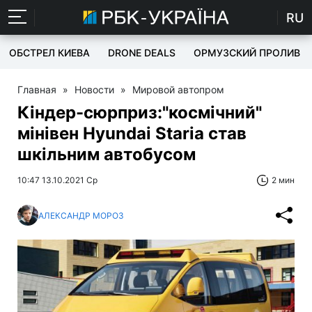
RU
ОБСТРЕЛ КИЕВА
DRONE DEALS
ОРМУЗСКИЙ ПРОЛИВ
Главная
»
Новости
»
Мировой автопром
Кіндер-сюрприз:"космічний"
мінівен Hyundai Staria став
шкільним автобусом
10:47 13.10.2021 Ср
2 мин
АЛЕКСАНДР МОРОЗ