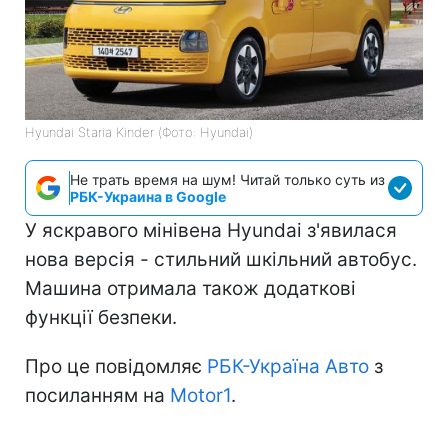
Hyundai Staria Kinder (Фото: Hyundai)
Не трать время на шум! Читай только суть из
РБК-Украина в Google
У яскравого мінівена Hyundai з'явилася
нова версія - стильний шкільний автобус.
Машина отримала також додаткові
функції безпеки.
Про це повідомляє
РБК-Україна Авто
з
посиланням на
Motor1
.