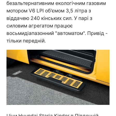
безальтернативним екологічним газовим
мотором V6 LPI об'ємом 3,5 літра з
віддачею 240 кінських сил. У парі з
силовим агрегатом працює
восьмидіапазонний "автоматом". Привід -
тільки передній.
Ціни Hyundai Staria Kinder в Південній