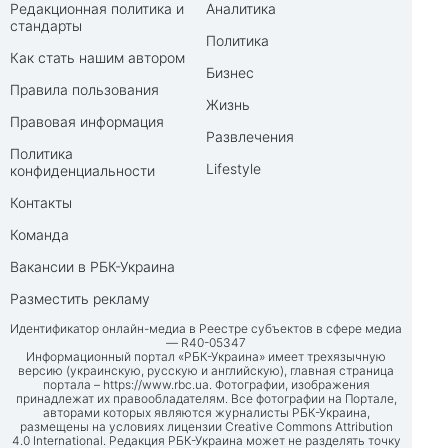
Редакционная политика и
Аналитика
стандарты
Политика
Как стать нашим автором
Бизнес
Правила пользования
Жизнь
Правовая информация
Развлечения
Политика
Lifestyle
конфиденциальности
Контакты
Команда
Вакансии в РБК-Украина
Разместить рекламу
Идентификатор онлайн-медиа в Реестре субъектов в сфере медиа
— R40-05347
Информационный портал «РБК-Украина» имеет трехязычную
версию (украинскую, русскую и английскую), главная страница
портала –
https://www.rbc.ua
. Фотографии, изображения
принадлежат их правообладателям. Все фотографии на Портале,
авторами которых являются журналисты РБК-Украина,
размещены на условиях лицензии Creative Commons Attribution
4.0 International. Редакция РБК-Украина может не разделять точку