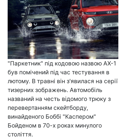
"Паркетник" під кодовою назвою AX-1
був помічений під час тестування в
лютому. В травні він з'явилася на серії
тизерних зображень. Автомобіль
названий на честь відомого трюку з
перевертанням скейтборду,
винайденого Боббі "Каспером"
Бойденом в 70-х роках минулого
століття.