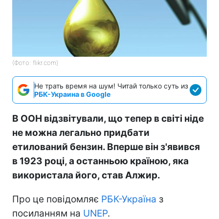
(Фото: flikr.com)
Не трать время на шум! Читай только суть из
РБК-Украина в Google
В ООН відзвітували, що тепер в світі ніде
не можна легально придбати
етилований бензин. Вперше він з'явився
в 1923 році, а останньою країною, яка
використала його, став Алжир.
Про це повідомляє
РБК-Україна
з
посиланням на
UNEP
.