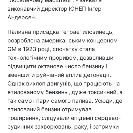
глобальному масштабі", - заявила
виконавчий директор ЮНЕП Інгер
Андерсен.
Паливна присадка тетраетилсвинець,
розроблена американським концерном
GM в 1923 році, спочатку стала
технологічним проривом, дозволивши
підвищити октанове число бензину і
зменшити руйнівний вплив детонації.
Однак вихлоп двигунів, що працюють на
етилованому бензины, дуже токсичний, а
так само і пари самого палива. Усюди, де
етилований бензин отримував
поширення, слідували епідемії серцево-
судинних захворювань, раку, і затримки