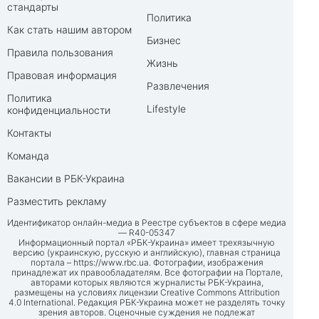
стандарты
Политика
Как стать нашим автором
Бизнес
Правила пользования
Жизнь
Правовая информация
Развлечения
Политика
Lifestyle
конфиденциальности
Контакты
Команда
Вакансии в РБК-Украина
Разместить рекламу
Идентификатор онлайн-медиа в Реестре субъектов в сфере медиа
— R40-05347
Информационный портал «РБК-Украина» имеет трехязычную
версию (украинскую, русскую и английскую), главная страница
портала –
https://www.rbc.ua
. Фотографии, изображения
принадлежат их правообладателям. Все фотографии на Портале,
авторами которых являются журналисты РБК-Украина,
размещены на условиях лицензии Creative Commons Attribution
4.0 International. Редакция РБК-Украина может не разделять точку
зрения авторов. Оценочные суждения не подлежат