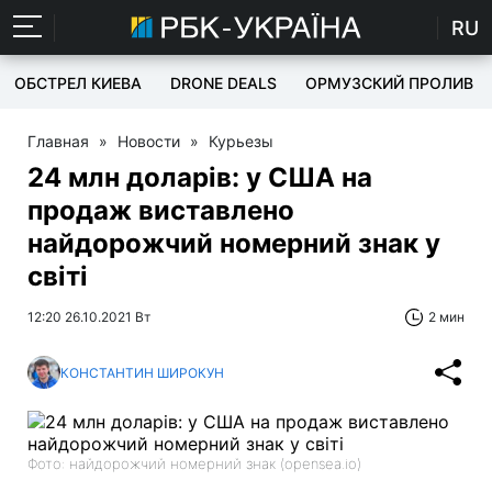
RU
ОБСТРЕЛ КИЕВА
DRONE DEALS
ОРМУЗСКИЙ ПРОЛИВ
Главная
»
Новости
»
Курьезы
24 млн доларів: у США на
продаж виставлено
найдорожчий номерний знак у
світі
12:20 26.10.2021 Вт
2 мин
КОНСТАНТИН ШИРОКУН
Фото: найдорожчий номерний знак (opensea.io)