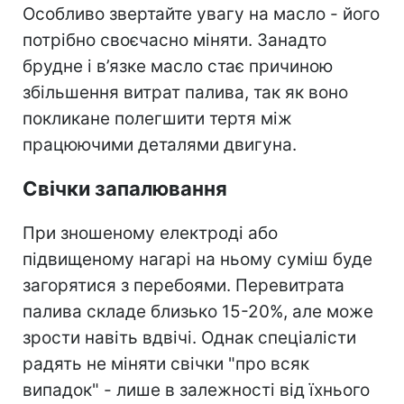
Особливо звертайте увагу на масло - його
потрібно своєчасно міняти. Занадто
брудне і в’язке масло стає причиною
збільшення витрат палива, так як воно
покликане полегшити тертя між
працюючими деталями двигуна.
Свічки запалювання
При зношеному електроді або
підвищеному нагарі на ньому суміш буде
загорятися з перебоями. Перевитрата
палива складе близько 15-20%, але може
зрости навіть вдвічі. Однак спеціалісти
радять не міняти свічки "про всяк
випадок" - лише в залежності від їхнього