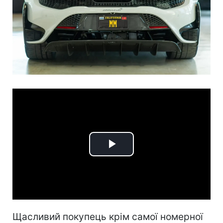
Play
Video
Щасливий покупець крім самої номерної