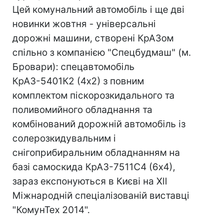
Цей комунальний автомобіль і ще дві
новинки жовтня - універсальні
дорожні машини, створені КрАЗом
спільно з компанією "Спецбудмаш" (м.
Бровари): спецавтомобіль
КрАЗ-5401К2 (4х2) з повним
комплектом піскорозкидального та
поливомийного обладнання та
комбінований дорожній автомобіль із
солерозкидувальним і
снігоприбиральним обладнанням на
базі самоскида КрАЗ-7511С4 (6х4),
зараз експонуються в Києві на XII
Міжнародній спеціалізованій виставці
"КомунТех 2014".