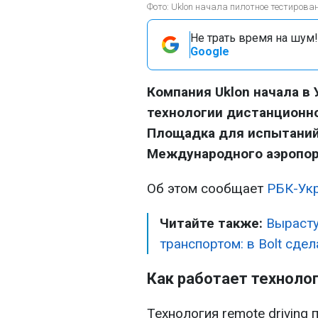
Фото: Uklon начала пилотное тестирова
Не трать время на шум!
Google
Компания Uklon начала в
технологии дистанционн
Площадка для испытаний
Международного аэропорт
Об этом сообщает
РБК-Ук
Читайте также:
Вырасту
транспортом: в Bolt сде
Как работает техноло
Технология remote driving