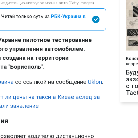
ние дистанционного управления авто (Getty Images)
 Читай только суть из
РБК-Украина в
 Украине пилотное тестирование
ого управления автомобилем.
 создана на территории
Конс
корре
а "Борисполь".
Буд
экз
раина
со ссылкой на сообщение
Uklon
.
с т
Tact
т ли цены на такси в Киеве вслед за
лали заявление
гия
 позволяет водителю дистанционно