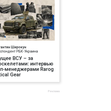
тантин Широкун
спондент РБК-Украина
ущее ВСУ – за
оскелетами: интервью
оп-менеджерами Rarog
ical Gear