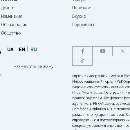
Деньги
Полезное
Изменения
Вкусно
Образование
Гороскопы
Общество
UA
EN
RU
Разместить рекламу
ы
Идентификатор онлайн-медиа в Реес
Информационный портал «РБК-Укр
(украинскую, русскую и английскую
https://www.rbc.ua
. Фотографии, и
правообладателям. Все фотографии
журналисты РБК-Украина, размещен
Commons Attribution 4.0 Internatio
разделять точку зрения авторов. О
опровержению и подтверждению их 
содержание рекламы ответственност