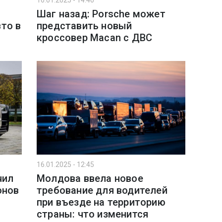
16.01.2025 - 14:40
Шаг назад: Porsche может
то в
представить новый
кроссовер Macan с ДВС
16.01.2025 - 12:45
чил
Молдова ввела новое
онов
требование для водителей
при въезде на территорию
страны: что изменится