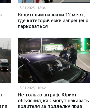
15.01.2025 - 13:34
я
Водителям назвали 12 мест,
где категорически запрещено
парковаться
15.01.2025 - 10:42
ет
Не только штраф. Юрист
объяснил, как могут наказать
для
водителя за подделку прав