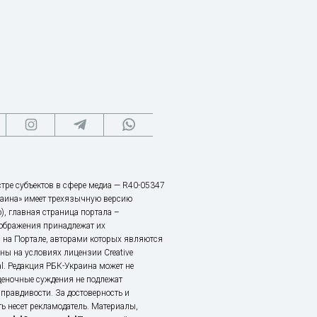
тре субъектов в сфере медиа — R40-05347
аина» имеет трехязычную версию
), главная страница портала –
зображения принадлежат их
 на Портале, авторами которых являются
ы на условиях лицензии Creative
nal. Редакция РБК-Украина может не
ценочные суждения не подлежат
правдивости. За достоверность и
ь несет рекламодатель. Материалы,