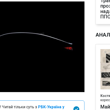
Тра
про
над
ПП
АНАЛ
Кост
корес
Май
 Читай тільки суть з
РБК-Україна у