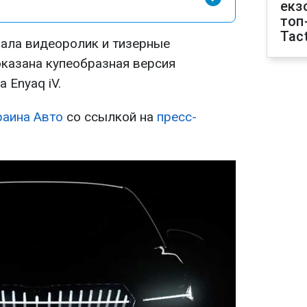
екз
топ
Tact
ала видеоролик и тизерные
оказана купеобразная версия
 Enyaq iV.
аина Авто
со ссылкой на
пресс-