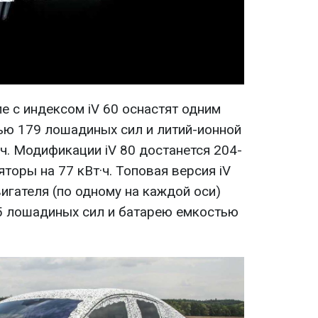
е с индексом iV 60 оснастят одним
ю 179 лошадиных сил и литий-ионной
ч. Модификации iV 80 достанется 204-
яторы на 77 кВт·ч. Топовая версия iV
игателя (по одному на каждой оси)
 лошадиных сил и батарею емкостью