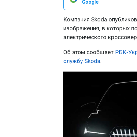
Google
Компания Skoda опубликов
изображения, в которых п
электрического кроссовера
Об этом сообщает
РБК-Укр
службу Skoda
.