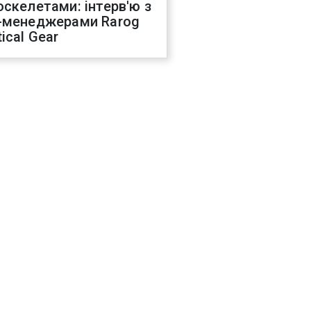
оскелетами: інтерв'ю з
-менеджерами Rarog
ical Gear