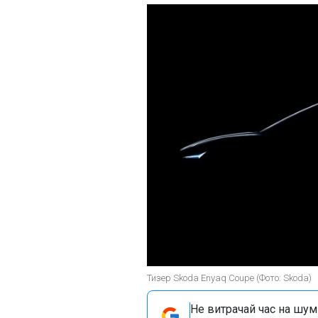
Тизер Skoda Enyaq Coupe (Фото: Skoda)
Не витрачай час на шум!