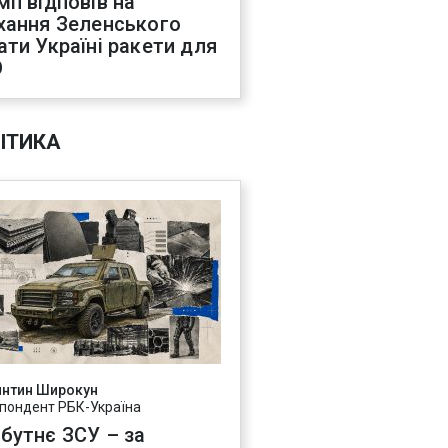
мп відповів на
хання Зеленського
ати Україні ракети для
О
ІТИКА
янтин Широкун
пондент РБК-Україна
бутнє ЗСУ – за