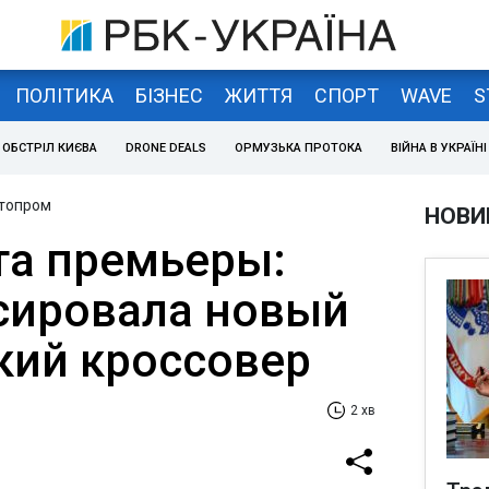
ПОЛІТИКА
БІЗНЕС
ЖИТТЯ
СПОРТ
WAVE
S
ОБСТРІЛ КИЄВА
DRONE DEALS
ОРМУЗЬКА ПРОТОКА
ВІЙНА В УКРАЇНІ
втопром
НОВИ
та премьеры:
сировала новый
кий кроссовер
2 хв