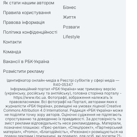
Як стати нашим автором
Бізнес
Правила користування
Життя
Правова інформація
Розваги
Політика конфіденційності
Lifestyle
Контакти
Команда
Вакансії в РБК-Україна
Розмістити рекламу
Ідентифікатор онлайн-медіа в Реєстрі суб’єктів у сфері медіа —
R40-05347
Інформаційний портал «РБК-Україна» має тримовну версію
(українську, російську та англійську), головна сторінка порталу -
https://www.rbc.ua
. Фотографії, зображення належать їх
правовласникам. Всі фотографії на Порталі, авторами яких є
журналісти «РБК-Україна», розміщені на умовах ліцензії Creative
Commons Attribution 4.0 International. Редакція «РБК-Україна» може
не поділяти точку зору авторів. Оціночні судження не підлягають
спростуванню та доведенню їх правдивості. За достовірність та
зміст реклами відповідальність несе рекламодавець. Матеріали,
позначені плашкою: «Прес-релізи», «Спецпроект», «Партнерський
матеріал», «Promo», «Благодійність», «Резонанс» розміщуються на
правах реклами і призначені, як правило, для осіб, які досягли 21-